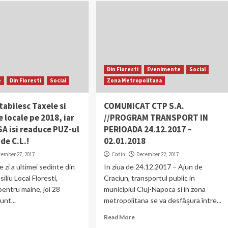
Din Floresti
Evenimente
Social
e
Din Floresti
Social
Zona Metropolitana
tabilesc Taxele si
COMUNICAT CTP S.A.
 locale pe 2018, iar
//PROGRAM TRANSPORT IN
A isi readuce PUZ-ul
PERIOADA 24.12.2017 –
 de C.L.!
02.01.2018
cember 27, 2017
Codin
December 22, 2017
 zi a ultimei sedinte din
In ziua de 24.12.2017 – Ajun de
liu Local Floresti,
Craciun, transportul public in
entru maine, joi 28
municipiul Cluj-Napoca si in zona
unt...
metropolitana se va desfăşura între...
Read More