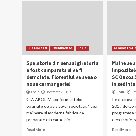
Din Floresti
Evenimente
Social
Administrati
Spalatoria din sensul giratoriu
Maine se s
a fost cumparata si va fi
Impozitele
demolata. Florestiul va avea o
SC Oncos S
noua carmangerie!
in sedinta
Codin
December 28, 2017
Codin
De
CIA ABOLIV, conform datelor
Pe ordinea de
obtinute de pe site-ul societatii, " cea
2017 de Consi
mai mare si moderna fabrica de
programata p
preparate din carne din...
decembrie, s
Read More
Read More