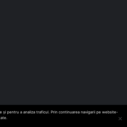
și pentru a analiza traficul. Prin continuarea navigarii pe website-
tate.