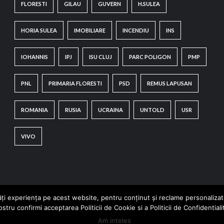
FLORESTI
GILAU
GUVERN
H.SULEA
HORIA SULEA
IMOBILIARE
INCENDIU
INS
IOHANNIS
IPJ
ISU CLUJ
PARC POLIGON
PMP
PNL
PRIMARIA FLORESTI
PSD
REMUS LAPUSAN
ROMANIA
RUSIA
UCRAINA
UNTOLD
USR
VIVO
i experiența pe acest website, pentru conținut și reclame personalizate 
ostru confirmi acceptarea Politicii de Cookie si a Politicii de Confidentiali
Copyright © All rights reserved.
|
CoverNews
by AF themes.
Am inteles