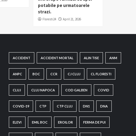
, 2026
potabile pe urmatoarele
strazi.
Floresti24
April 21, 2026
ACCIDENT
ACCIDENT MORTAL
ALIN TISE
ANM
ANPC
BOC
CCR
CJ CLUJ
CL FLORESTI
CLUJ
CLUJ NAPOCA
COD GALBEN
COVID
COVID-19
CTP
CTP CLUJ
DN1
DNA
ELEVI
EMIL BOC
EROILOR
FERMA DE PUI