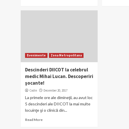
Evenimente
Zona Metropolitana
Descinderi DIICOT la celebrul
medic Mihai Lucan. Descoperiri
şocante!
Codin
December 20, 2017
La primele ore ale dimineţii, au avut loc
5 descinderi ale DIICOT la mai multe
locuinţe şi o clinică din...
Read More