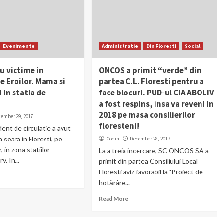
Evenimente
Administratie
Din Floresti
Social
u victime in
ONCOS a primit “verde” din
pe Eroilor. Mama si
partea C.L. Floresti pentru a
i in statia de
face blocuri. PUD-ul CIA ABOLIV
a fost respins, insa va reveni in
2018 pe masa consilierilor
cember 29, 2017
floresteni!
dent de circulatie a avut
a seara in Floresti, pe
Codin
December 28, 2017
, in zona statiilor
La a treia incercare, SC ONCOS SA a
. In...
primit din partea Consiliului Local
Floresti aviz favorabil la "Proiect de
hotărâre...
Read More