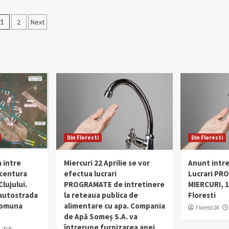
Posts
1
2
Next
pagination
Din Floresti
Din Floresti
 intre
Miercuri 22 Aprilie se vor
Anunt intr
 centura
efectua lucrari
Lucrari PR
lujului.
PROGRAMATE de intretinere
MIERCURI, 1
 autostrada
la reteaua publica de
Floresti
 comuna
alimentare cu apa. Compania
Floresti24
de Apă Someș S.A. va
întrerupe furnizarea apei