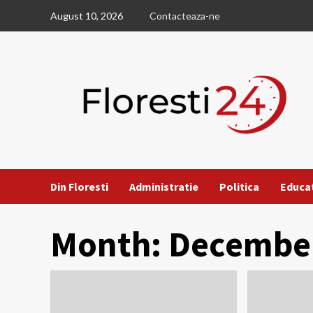
Skip
August 10, 2026
Contacteaza-ne
to
content
Din Floresti
Administratie
Politica
Educa
Month:
Decembe