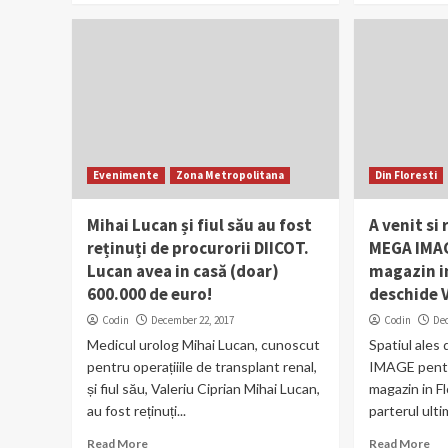
Evenimente
Zona Metropolitana
Din Floresti
Mihai Lucan și fiul său au fost
A venit si
reținuți de procurorii DIICOT.
MEGA IMAG
Lucan avea in casă (doar)
magazin in
600.000 de euro!
deschide V
Codin
December 22, 2017
Codin
De
Medicul urolog Mihai Lucan, cunoscut
Spatiul ale
pentru operațiiile de transplant renal,
IMAGE pentr
și fiul său, Valeriu Ciprian Mihai Lucan,
magazin in Fl
au fost reținuți...
parterul ulti
Read More
Read More