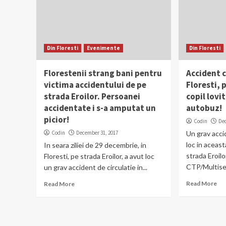
Din Floresti
Evenimente
Din Floresti
Florestenii strang bani pentru
Accident c
victima accidentului de pe
Floresti, 
strada Eroilor. Persoanei
copil lovit
accidentate i s-a amputat un
autobuz!
picior!
Codin
De
Codin
December 31, 2017
Un grav acci
loc in aceast
In seara ziliei de 29 decembrie, in
strada Eroilor
Floresti, pe strada Eroilor, a avut loc
CTP/Multiserv
un grav accident de circulatie in...
Read More
Read More