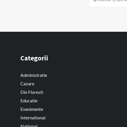
Floresti24
April 30
Categorii
Administratie
Cazare
Din Floresti
Educatie
Evenimente
International
National