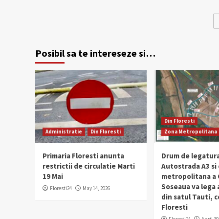
Posibil sa te intereseze si…
Din Floresti
Administratie
Din Floresti
Zona Metropolitana
Primaria Floresti anunta
Drum de legatura
restrictii de circulatie Marti
Autostrada A3 si
19 Mai
metropolitana a C
Soseaua va lega
Floresti24
May 14, 2026
din satul Tauti,
Floresti