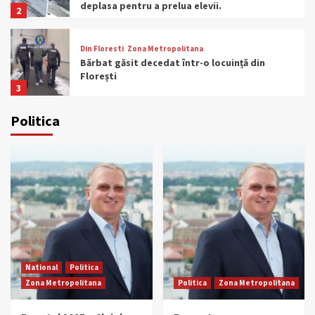
deplasa pentru a prelua elevii.
2
Din Floresti
Zona Metropolitana
Bărbat găsit decedat într-o locuință din
Florești
3
Politica
Din Floresti
Evenimente
Zona Metropolitana
PRIMARK DESCHIDE CEL DE-AL PATRULEA
MAGAZIN ÎN ROMÂNIA ÎN SEPTEMBRIE
4
National
Politica
Zona Metropolitana
Bugetul 2025 – Clujul, cât trei județe.
Primește cele mai mari sume din Ardeal de
la bugetul de stat în 2025
5
National
Politica
Din Floresti
Zona Metropolitana
Drum de legatura intre Autostrada A3 si
Zona Metropolitana
Politica
Zona Metropolitana
centura metropolitana a Clujului. Soseaua
va lega autostrada din satul Tauti, comuna