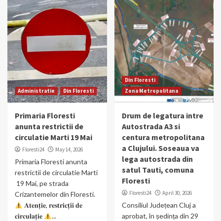
Din Floresti
Administratie
Din Floresti
Zona Metropolitana
Primaria Floresti
Drum de legatura intre
anunta restrictii de
Autostrada A3 si
circulatie Marti 19 Mai
centura metropolitana
a Clujului. Soseaua va
Floresti24
May 14, 2026
lega autostrada din
Primaria Floresti anunta
satul Tauti, comuna
restrictii de circulatie Marti
Floresti
19 Mai, pe strada
Floresti24
April 30, 2026
Crizantemelor din Floresti.
𝐀𝐭𝐞𝐧𝐭̦𝐢𝐞, 𝐫𝐞𝐬𝐭𝐫𝐢𝐜𝐭̦𝐢𝐢 𝐝𝐞
Consiliul Județean Cluj a
𝐜𝐢𝐫𝐜𝐮𝐥𝐚𝐭̦𝐢𝐞
...
aprobat, în ședința din 29