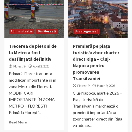
Administratie
Din Floresti
Uncategorized
Trecerea de pietoni de
Premieră pe piața
la Metro a fost
turistică: zbor charter
desființată definitiv
direct Riga – Cluj-
Napoca pentru
Floresti24
April 2, 2026
promovarea
Primaria Floresti anunta
Transilvaniei
modificari importante in in
Floresti24
March 9, 2026
zona Metro din Floresti.
MODIFICĂRI
Cluj-Napoca, martie 2026 –
IMPORTANTE ÎN ZONA
Piața turistică din
METRO – FLOREȘTI
Transilvania marchează o
Primăria Florești...
premieră importantă: un
zbor charter direct din Riga
Read More
va aduce...