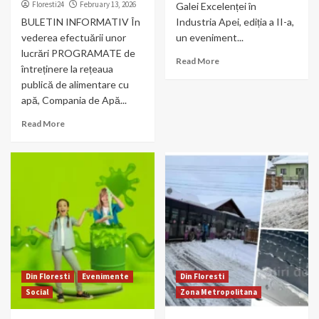
Floresti24
February 13, 2026
Galei Excelenței în
BULETIN INFORMATIV În
Industria Apei, ediția a II-a,
vederea efectuării unor
un eveniment...
lucrări PROGRAMATE de
Read More
întreținere la rețeaua
publică de alimentare cu
apă, Compania de Apă...
Read More
Din Floresti
Evenimente
Din Floresti
Social
Zona Metropolitana