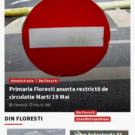
Administratie
Din Floresti
Primaria Floresti anunta restrictii de
circulatie Marti 19 Mai
Floresti24
May 14, 2026
Din Floresti
DIN FLORESTI
Zona Metropolitana
Din Floresti
Zona Metropolitana
Drum de legatura
Bărbat găsit decedat într-o locuință din
intre Autostrada A3