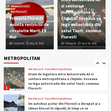
Florești
si centura
3
Administratie
metropolitana a
Din Floresti
Primaria Floresti
Clujului. Soseaua va
Din Floresti
Evenimente
Zona Metropolitana
anunta restrictii de
lega autostrada din
PRIMARK DESCHIDE CEL DE-AL PATRULEA
MAGAZIN ÎN ROMÂNIA ÎN SEPTEMBRIE
circulatie Marti 19
satul Tauti, comuna
4
Mai
Floresti
Floresti24
May 14, 2026
Floresti24
April 30, 2026
National
Politica
Zona Metropolitana
Bugetul 2025 – Clujul, cât trei județe.
Primește cele mai mari sume din Ardeal de
METROPOLITAN
la bugetul de stat în 2025
5
Din Floresti
Zona Metropolitana
Drum de legatura intre Autostrada A3 si
centura metropolitana a Clujului. Soseaua
va lega autostrada din satul Tauti, comuna
1
Floresti
Din Floresti
Zona Metropolitana
Un autobuz școlar din Florești a derapat și a
rămas blocat în zăpadă, în timp ce se