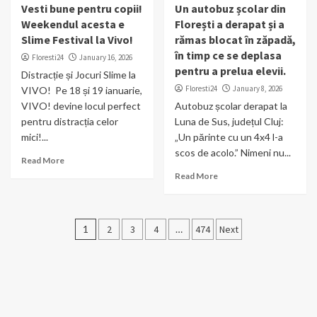
Vesti bune pentru copii!
Un autobuz școlar din
Weekendul acesta e
Florești a derapat și a
Slime Festival la Vivo!
rămas blocat în zăpadă,
în timp ce se deplasa
Floresti24
January 16, 2026
pentru a prelua elevii.
Distracție și Jocuri Slime la
Floresti24
January 8, 2026
VIVO! ​ Pe 18 și 19 ianuarie,
VIVO! devine locul perfect
Autobuz școlar derapat la
pentru distracția celor
Luna de Sus, județul Cluj:
mici!...
„Un părinte cu un 4x4 l-a
scos de acolo.” Nimeni nu...
Read More
Read More
Posts
1
2
3
4
…
474
Next
pagination