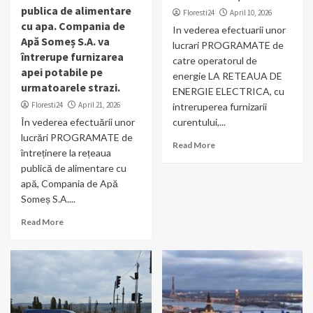
publica de alimentare
Floresti24
April 10, 2026
cu apa. Compania de
In vederea efectuarii unor
Apă Someș S.A. va
lucrari PROGRAMATE de
întrerupe furnizarea
catre operatorul de
apei potabile pe
energie LA RETEAUA DE
urmatoarele strazi.
ENERGIE ELECTRICA, cu
Floresti24
April 21, 2026
intreruperea furnizarii
În vederea efectuării unor
curentului,...
lucrări PROGRAMATE de
Read More
întreținere la rețeaua
publică de alimentare cu
apă, Compania de Apă
Someș S.A....
Read More