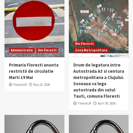
Din Floresti
Administratie
Din Floresti
Zona Metropolitana
Primaria Floresti anunta
Drum de legatura intre
restrictii de circulatie
Autostrada A3 si centura
Marti 19 Mai
metropolitana a Clujului.
Soseaua va lega
Floresti24
May 14, 2026
autostrada din satul
Tauti, comuna Floresti
Floresti24
April 30, 2026