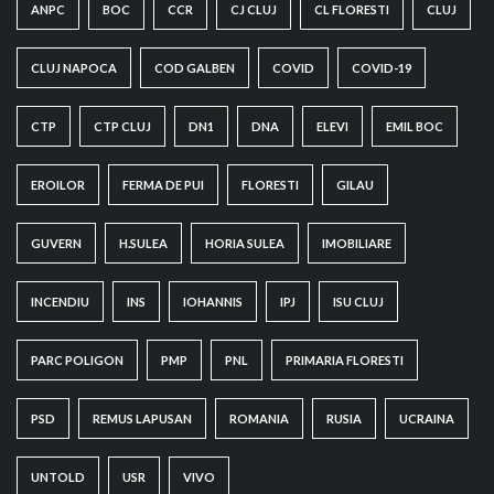
ANPC
BOC
CCR
CJ CLUJ
CL FLORESTI
CLUJ
CLUJ NAPOCA
COD GALBEN
COVID
COVID-19
CTP
CTP CLUJ
DN1
DNA
ELEVI
EMIL BOC
EROILOR
FERMA DE PUI
FLORESTI
GILAU
GUVERN
H.SULEA
HORIA SULEA
IMOBILIARE
INCENDIU
INS
IOHANNIS
IPJ
ISU CLUJ
PARC POLIGON
PMP
PNL
PRIMARIA FLORESTI
PSD
REMUS LAPUSAN
ROMANIA
RUSIA
UCRAINA
UNTOLD
USR
VIVO