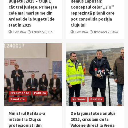
Bugetul 2025 – Clujul,
Remus Lapusan:
1
Floresti
cât trei județe. Primește
Conceptul celor „3 U”
cele mai mari sume din
reprezintă pilonii care
Din Floresti
Zona Metropolitana
Ardeal de la bugetul de
pot consolida poziția
Un autobuz școlar din Florești a derapat și a
stat în 2025
Clujului
rămas blocat în zăpadă, în timp ce se
deplasa pentru a prelua elevii.
Floresti24
February 6, 2025
Floresti24
November 27, 2024
2
Din Floresti
Zona Metropolitana
Bărbat găsit decedat într-o locuință din
Florești
3
Din Floresti
Evenimente
Zona Metropolitana
PRIMARK DESCHIDE CEL DE-AL PATRULEA
MAGAZIN ÎN ROMÂNIA ÎN SEPTEMBRIE
Evenimente
Politica
4
Sanatate
National
Politica
National
Politica
Zona Metropolitana
Ministrul Rafila s-a
De la jumatatea anului
Bugetul 2025 – Clujul, cât trei județe.
intalnit la Cluj cu
2025, circulam de la
Primește cele mai mari sume din Ardeal de
profesionisti din
Valcene direct la Viena
la bugetul de stat în 2025
5