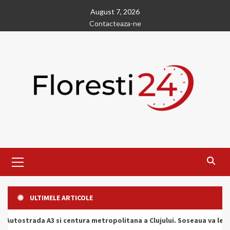
Skip
August 7, 2026
to
Contacteaza-ne
content
Primary
Menu
ULTIMELE ARTICOLE
entura metropolitana a Clujului. Soseaua va lega autostrada din sat