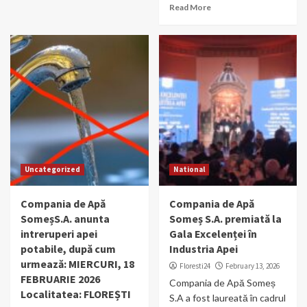
Read More
Uncategorized
National
Compania de Apă
Compania de Apă
SomeșS.A. anunta
Someș S.A. premiată la
intreruperi apei
Gala Excelenței în
potabile, după cum
Industria Apei
urmează: MIERCURI, 18
Floresti24
February 13, 2026
FEBRUARIE 2026
Compania de Apă Someș
Localitatea: FLOREȘTI
S.A a fost laureată în cadrul