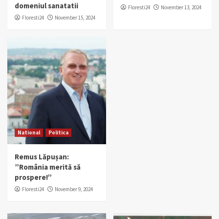
domeniul sanatatii
Floresti24
November 13, 2024
Floresti24
November 15, 2024
National
Politica
Remus Lăpușan:
”România merită să
prospere!”
Floresti24
November 9, 2024