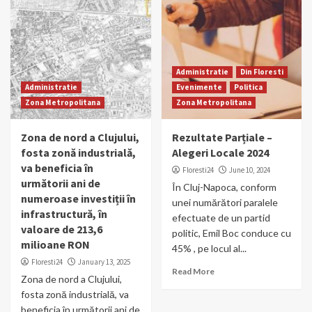
Administratie
Din Floresti
Administratie
Evenimente
Politica
Zona Metropolitana
Zona Metropolitana
Zona de nord a Clujului,
Rezultate Parțiale –
fosta zonă industrială,
Alegeri Locale 2024
va beneficia în
Floresti24
June 10, 2024
următorii ani de
În Cluj-Napoca, conform
numeroase investiții în
unei numărători paralele
infrastructură, în
efectuate de un partid
valoare de 213,6
politic, Emil Boc conduce cu
milioane RON
45% , pe locul al...
Floresti24
January 13, 2025
Read More
Zona de nord a Clujului,
fosta zonă industrială, va
beneficia în următorii ani de