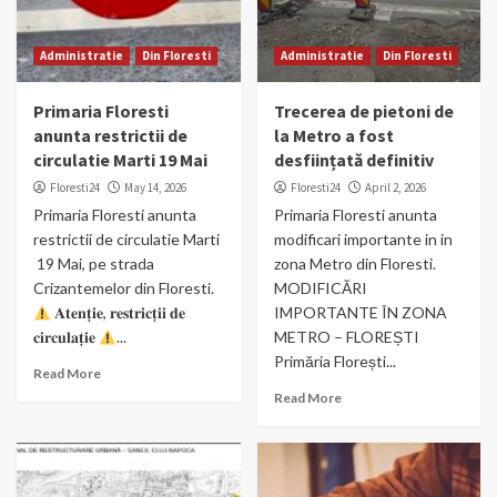
Administratie
Din Floresti
Administratie
Din Floresti
Primaria Floresti
Trecerea de pietoni de
anunta restrictii de
la Metro a fost
circulatie Marti 19 Mai
desființată definitiv
Floresti24
May 14, 2026
Floresti24
April 2, 2026
Primaria Floresti anunta
Primaria Floresti anunta
restrictii de circulatie Marti
modificari importante in in
19 Mai, pe strada
zona Metro din Floresti.
Crizantemelor din Floresti.
MODIFICĂRI
𝐀𝐭𝐞𝐧𝐭̦𝐢𝐞, 𝐫𝐞𝐬𝐭𝐫𝐢𝐜𝐭̦𝐢𝐢 𝐝𝐞
IMPORTANTE ÎN ZONA
𝐜𝐢𝐫𝐜𝐮𝐥𝐚𝐭̦𝐢𝐞
...
METRO – FLOREȘTI
Primăria Florești...
Read More
Read More