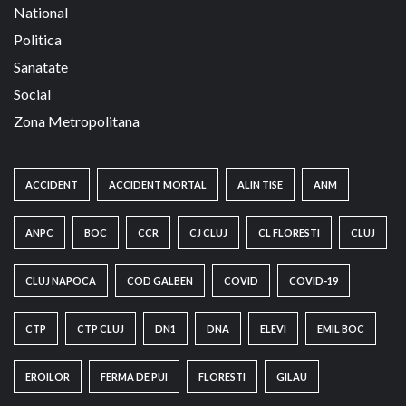
National
Politica
Sanatate
Social
Zona Metropolitana
ACCIDENT
ACCIDENT MORTAL
ALIN TISE
ANM
ANPC
BOC
CCR
CJ CLUJ
CL FLORESTI
CLUJ
CLUJ NAPOCA
COD GALBEN
COVID
COVID-19
CTP
CTP CLUJ
DN1
DNA
ELEVI
EMIL BOC
EROILOR
FERMA DE PUI
FLORESTI
GILAU