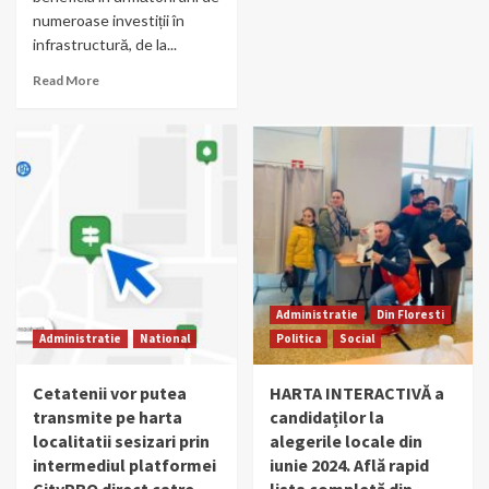
numeroase investiții în
infrastructură, de la...
Read More
Administratie
Din Floresti
Administratie
National
Politica
Social
Cetatenii vor putea
HARTA INTERACTIVĂ a
transmite pe harta
candidaților la
localitatii sesizari prin
alegerile locale din
intermediul platformei
iunie 2024. Află rapid