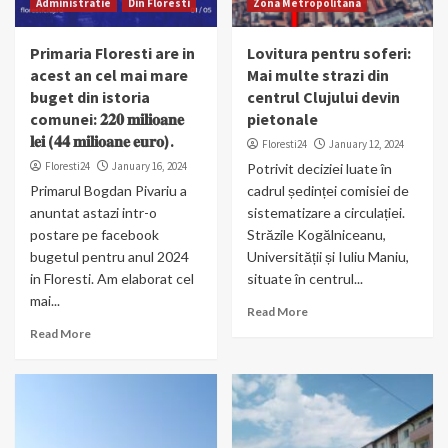
Administratie
Din Floresti
Zona Metropolitana
Primaria Floresti are in
Lovitura pentru soferi:
acest an cel mai mare
Mai multe strazi din
buget din istoria
centrul Clujului devin
comunei: 𝟐𝟐𝟎 𝐦𝐢𝐥𝐢𝐨𝐚𝐧𝐞
pietonale
𝐥𝐞𝐢 (𝟒𝟒 𝐦𝐢𝐥𝐢𝐨𝐚𝐧𝐞 𝐞𝐮𝐫𝐨).
Floresti24
January 12, 2024
Floresti24
January 16, 2024
Potrivit deciziei luate în
Primarul Bogdan Pivariu a
cadrul ședinței comisiei de
anuntat astazi intr-o
sistematizare a circulației.
postare pe facebook
Străzile Kogălniceanu,
bugetul pentru anul 2024
Universității și Iuliu Maniu,
in Floresti. Am elaborat cel
situate în centrul...
mai...
Read More
Read More