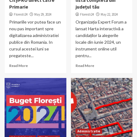
CityPRO direct catre
lista completă din
Primarie
județul tău
Floresti24
May 29, 2024
Floresti24
May 22, 2024
Primariile vor putea face un
Organizația Expert Forum a
nou pas important spre
lansat Harta interactivă a
digitalizarea administratiei
candidaților la alegerile
publice din Romania. In
locale din iunie 2024, un
cursul acestei luni se
instrument online util
pregateste...
pentru...
Read More
Read More
Administratie