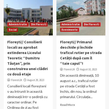
Administratie
Din Floresti
Administratie
Din Floresti
Social
Evenimente
Florești// Consilierii
Florești// Primarul
locali au aprobat
deschide și închide
extinderea Liceului
traficul rutier pe strada
Teoretic “Dumitru
Cetății după cum îl
Tăuțan”, prin
“taie capul”!
construirea unei clădiri
Floresti24
August 10, 2023
cu două etaje
Din această dimineață, 10
Floresti24
August 29, 2023
august a.c., traficul rutier
Consilierii locali floreșteni
pe strada Cetății a fost
s-au întrunit în această
închis, din nou, la ordinul
dimineață într-o ședință cu
primarului. Circulația...
caracter ordinar. Pe
Read More
Ordinea de zi au fost