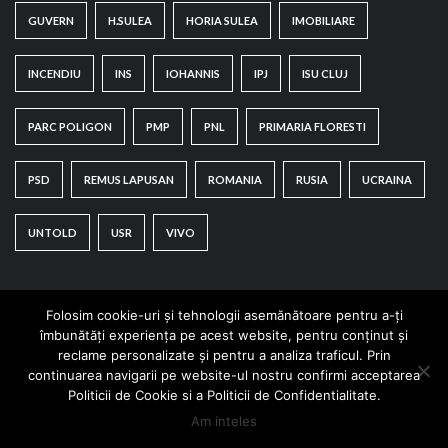
GUVERN
H.SULEA
HORIA SULEA
IMOBILIARE
INCENDIU
INS
IOHANNIS
IPJ
ISU CLUJ
PARC POLIGON
PMP
PNL
PRIMARIA FLORESTI
PSD
REMUS LAPUSAN
ROMANIA
RUSIA
UCRAINA
UNTOLD
USR
VIVO
Folosim cookie-uri și tehnologii asemănătoare pentru a-ți
îmbunătăți experiența pe acest website, pentru conținut și
reclame personalizate și pentru a analiza traficul. Prin
continuarea navigarii pe website-ul nostru confirmi acceptarea
Copyright © All rights reserved.
|
CoverNews
by AF
Politicii de Cookie si a Politicii de Confidentialitate.
themes.
Am inteles