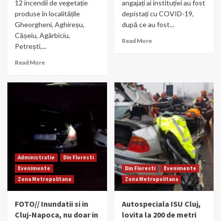
12 incendii de vegetație
angajați ai instituției au fost
produse în localitățile
depistați cu COVID-19,
Gheorgheni, Aghireșu,
după ce au fost...
Cășeiu, Agârbiciu,
Read More
Petrești,...
Read More
Administratie
Din Floresti
Evenimente
Din Floresti
Evenimente
Zona Metropolitana
Zona Metropolitana
FOTO// Inundatii si in
Autospeciala ISU Cluj,
Cluj-Napoca, nu doar in
lovita la 200 de metri