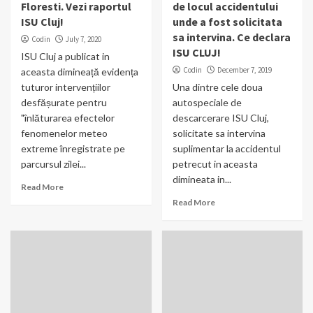
Floresti. Vezi raportul
de locul accidentului
ISU Cluj!
unde a fost solicitata
sa intervina. Ce declara
Codin
July 7, 2020
ISU CLUJ!
ISU Cluj a publicat in
Codin
December 7, 2019
aceasta dimineață evidența
tuturor intervențiilor
Una dintre cele doua
desfășurate pentru
autospeciale de
"înlăturarea efectelor
descarcerare ISU Cluj,
fenomenelor meteo
solicitate sa intervina
extreme înregistrate pe
suplimentar la accidentul
parcursul zilei...
petrecut in aceasta
dimineata in...
Read More
Read More