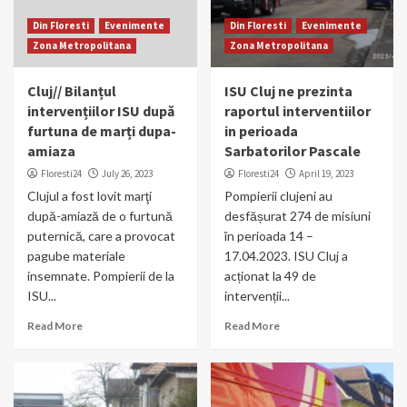
Din Floresti
Evenimente
Din Floresti
Evenimente
Zona Metropolitana
Zona Metropolitana
Cluj// Bilanțul
ISU Cluj ne prezinta
intervențiilor ISU după
raportul interventiilor
furtuna de marți dupa-
in perioada
amiaza
Sarbatorilor Pascale
Floresti24
July 26, 2023
Floresti24
April 19, 2023
Clujul a fost lovit marţi
Pompierii clujeni au
după-amiază de o furtună
desfășurat 274 de misiuni
puternică, care a provocat
în perioada 14 –
pagube materiale
17.04.2023. ISU Cluj a
insemnate. Pompierii de la
acționat la 49 de
ISU...
intervenții...
Read More
Read More