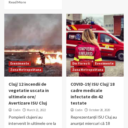
Read More
Evenimente
Din Floresti
Evenimente
Zona Metropolitana
Zona Metropolitana
Cluj/ 12 incendii de
COVID-19/ ISU Cluj/ 18
vegetatie uscata in
cadre medicale
ultimele ore/
infectate din 42
Avertizare ISU Cluj
testate
Codin
March 21, 2022
Codin
October 28, 2020
Pompierii clujeni au
Reprezentanții ISU Cluj au
intervenit în ultimele ore la
anunțat miercuri că 18