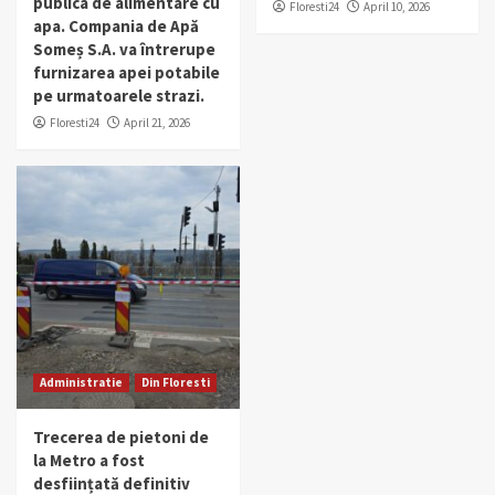
publica de alimentare cu
Floresti24
April 10, 2026
apa. Compania de Apă
Someș S.A. va întrerupe
furnizarea apei potabile
pe urmatoarele strazi.
Floresti24
April 21, 2026
Administratie
Din Floresti
Trecerea de pietoni de
la Metro a fost
desființată definitiv