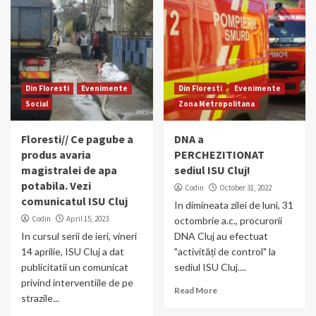
Din Floresti
Evenimente
Din Floresti
Evenimente
Social
Zona Metropolitana
Floresti// Ce pagube a
DNA a
produs avaria
PERCHEZITIONAT
magistralei de apa
sediul ISU Cluj!
potabila. Vezi
Codin
October 31, 2022
comunicatul ISU Cluj
In dimineata zilei de luni, 31
Codin
April 15, 2023
octombrie a.c., procurorii
In cursul serii de ieri, vineri
DNA Cluj au efectuat
14 aprilie, ISU Cluj a dat
"activități de control" la
publicitatii un comunicat
sediul ISU Cluj....
privind interventiile de pe
Read More
strazile...