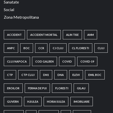
Sanatate
Social
Zona Metropolitana
ACCIDENT
ACCIDENT MORTAL
ALIN TISE
ANM
ANPC
BOC
CCR
CJ CLUJ
CL FLORESTI
CLUJ
CLUJ NAPOCA
COD GALBEN
COVID
COVID-19
CTP
CTP CLUJ
DN1
DNA
ELEVI
EMIL BOC
EROILOR
FERMA DE PUI
FLORESTI
GILAU
GUVERN
H.SULEA
HORIA SULEA
IMOBILIARE