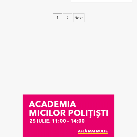
Posts
1
2
Next
pagination