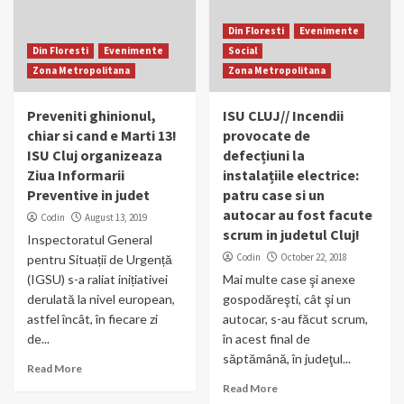
Din Floresti
Evenimente
Din Floresti
Evenimente
Social
Zona Metropolitana
Zona Metropolitana
Preveniti ghinionul,
ISU CLUJ// Incendii
chiar si cand e Marti 13!
provocate de
ISU Cluj organizeaza
defecțiuni la
Ziua Informarii
instalațiile electrice:
Preventive in judet
patru case si un
autocar au fost facute
Codin
August 13, 2019
scrum in judetul Cluj!
Inspectoratul General
Codin
October 22, 2018
pentru Situații de Urgență
(IGSU) s-a raliat inițiativei
Mai multe case şi anexe
derulată la nivel european,
gospodăreşti, cât şi un
astfel încât, în fiecare zi
autocar, s-au făcut scrum,
de...
în acest final de
săptămână, în judeţul...
Read More
Read More