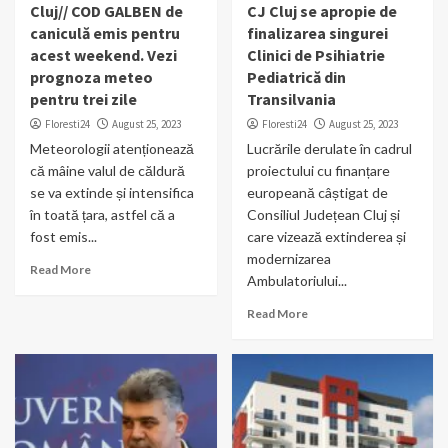
Cluj// COD GALBEN de
CJ Cluj se apropie de
caniculă emis pentru
finalizarea singurei
acest weekend. Vezi
Clinici de Psihiatrie
prognoza meteo
Pediatrică din
pentru trei zile
Transilvania
Floresti24
August 25, 2023
Floresti24
August 25, 2023
Meteorologii atenționează
Lucrările derulate în cadrul
că mâine valul de căldură
proiectului cu finanțare
se va extinde și intensifica
europeană câștigat de
în toată țara, astfel că a
Consiliul Județean Cluj și
fost emis...
care vizează extinderea și
modernizarea
Read More
Ambulatoriului...
Read More