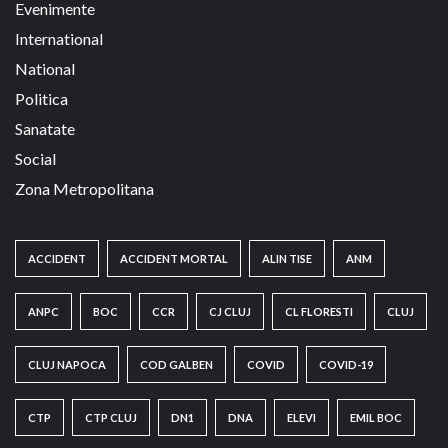
Evenimente
International
National
Politica
Sanatate
Social
Zona Metropolitana
ACCIDENT
ACCIDENT MORTAL
ALIN TISE
ANM
ANPC
BOC
CCR
CJ CLUJ
CL FLORESTI
CLUJ
CLUJ NAPOCA
COD GALBEN
COVID
COVID-19
CTP
CTP CLUJ
DN1
DNA
ELEVI
EMIL BOC