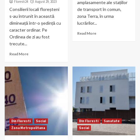
Floresti24
August 29, 2023
amplasamente ale stațiilor
Consilierii locali floreșteni
de transport în comun,
s-au întrunit în această
zona Terra, în urma
dimineață într-o ședință cu
lucrărilor...
caracter ordinar. Pe
Read More
Ordinea de zi au fost
trecute...
Read More
Din Floresti
Social
Din Floresti
Sanatate
Zona Metropolitana
Social