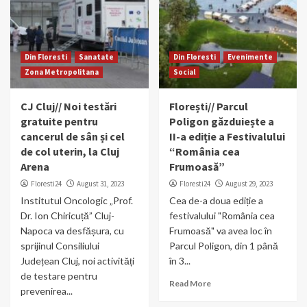
Din Floresti
Sanatate
Din Floresti
Evenimente
Zona Metropolitana
Social
CJ Cluj// Noi testări
Florești// Parcul
gratuite pentru
Poligon găzduiește a
cancerul de sân și cel
II-a ediție a Festivalului
de col uterin, la Cluj
“România cea
Arena
Frumoasă”
Floresti24
August 31, 2023
Floresti24
August 29, 2023
Institutul Oncologic „Prof.
Cea de-a doua ediție a
Dr. Ion Chiricuță” Cluj-
festivalului "România cea
Napoca va desfășura, cu
Frumoasă" va avea loc în
sprijinul Consiliului
Parcul Poligon, din 1 până
Județean Cluj, noi activități
în 3...
de testare pentru
Read More
prevenirea...