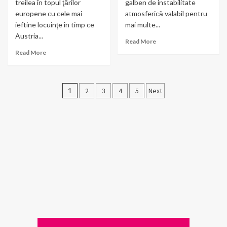
treilea în topul ţărilor
galben de instabilitate
europene cu cele mai
atmosferică valabil pentru
ieftine locuinţe în timp ce
mai multe...
Austria...
Read More
Read More
Posts
1
2
3
4
5
Next
pagination