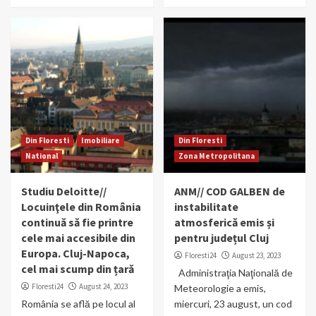
Din Floresti
Imobiliare
Din Floresti
National
Zona Metropolitana
Studiu Deloitte//
ANM// COD GALBEN de
Locuinţele din România
instabilitate
continuă să fie printre
atmosferică emis și
cele mai accesibile din
pentru județul Cluj
Europa. Cluj-Napoca,
Floresti24
August 23, 2023
cel mai scump din țară
Administraţia Naţională de
Floresti24
August 24, 2023
Meteorologie a emis,
România se află pe locul al
miercuri, 23 august, un cod