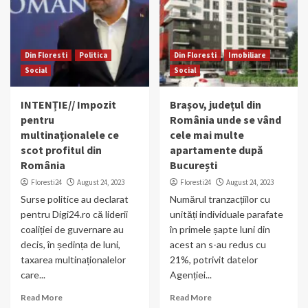
Din Floresti
Politica
Din Floresti
Imobiliare
Social
Social
INTENȚIE// Impozit
Brașov, județul din
pentru
România unde se vând
multinaţionalele ce
cele mai multe
scot profitul din
apartamente după
România
București
Floresti24
August 24, 2023
Floresti24
August 24, 2023
Surse politice au declarat
Numărul tranzacțiilor cu
pentru Digi24.ro că liderii
unități individuale parafate
coaliției de guvernare au
în primele șapte luni din
decis, în ședința de luni,
acest an s-au redus cu
taxarea multinaționalelor
21%, potrivit datelor
care...
Agenției...
Read More
Read More