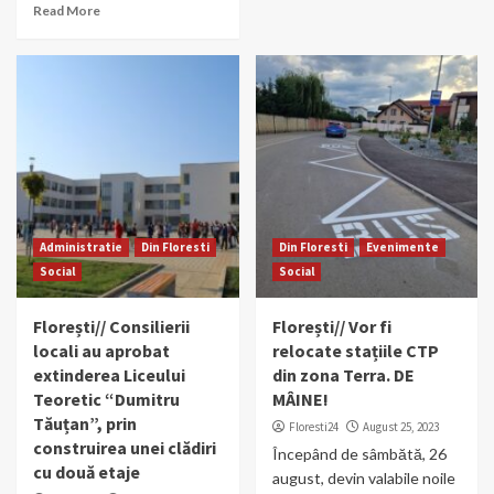
Read More
Administratie
Din Floresti
Din Floresti
Evenimente
Social
Social
Florești// Consilierii
Florești// Vor fi
locali au aprobat
relocate stațiile CTP
extinderea Liceului
din zona Terra. DE
Teoretic “Dumitru
MÂINE!
Tăuțan”, prin
Floresti24
August 25, 2023
construirea unei clădiri
Începând de sâmbătă, 26
cu două etaje
august, devin valabile noile