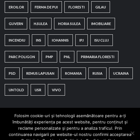
EROILOR
FERMA DE PUI
FLORESTI
GILAU
GUVERN
H.SULEA
HORIA SULEA
IMOBILIARE
INCENDIU
INS
IOHANNIS
IPJ
ISU CLUJ
PARC POLIGON
PMP
PNL
PRIMARIA FLORESTI
PSD
REMUS LAPUSAN
ROMANIA
RUSIA
UCRAINA
UNTOLD
USR
VIVO
Folosim cookie-uri și tehnologii asemănătoare pentru a-ți
îmbunătăți experiența pe acest website, pentru conținut și
reclame personalizate și pentru a analiza traficul. Prin
continuarea navigarii pe website-ul nostru confirmi acceptarea