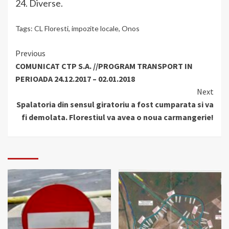
24. Diverse.
Tags:
CL Floresti
,
impozite locale
,
Onos
Continue
Previous
COMUNICAT CTP S.A. //PROGRAM TRANSPORT IN
Reading
PERIOADA 24.12.2017 – 02.01.2018
Next
Spalatoria din sensul giratoriu a fost cumparata si va
fi demolata. Florestiul va avea o noua carmangerie!