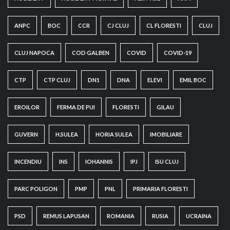
ANPC
BOC
CCR
CJ CLUJ
CL FLORESTI
CLUJ
CLUJ NAPOCA
COD GALBEN
COVID
COVID-19
CTP
CTP CLUJ
DN1
DNA
ELEVI
EMIL BOC
EROILOR
FERMA DE PUI
FLORESTI
GILAU
GUVERN
H.SULEA
HORIA SULEA
IMOBILIARE
INCENDIU
INS
IOHANNIS
IPJ
ISU CLUJ
PARC POLIGON
PMP
PNL
PRIMARIA FLORESTI
PSD
REMUS LAPUSAN
ROMANIA
RUSIA
UCRAINA