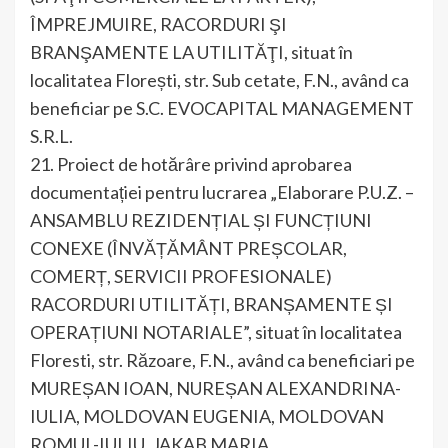
ÎMPREJMUIRE, RACORDURI ŞI
BRANŞAMENTE LA UTILITĂŢI, situat în
localitatea Florești, str. Sub cetate, F.N., având ca
beneficiar pe S.C. EVOCAPITAL MANAGEMENT
S.R.L.
21. Proiect de hotărâre privind aprobarea
documentației pentru lucrarea „Elaborare P.U.Z. –
ANSAMBLU REZIDENȚIAL ȘI FUNCȚIUNI
CONEXE (ÎNVĂȚĂMÂNT PREȘCOLAR,
COMERȚ, SERVICII PROFESIONALE)
RACORDURI UTILITĂȚI, BRANȘAMENTE ȘI
OPERAȚIUNI NOTARIALE”, situat în localitatea
Floresti, str. Răzoare, F.N., având ca beneficiari pe
MUREȘAN IOAN, NUREȘAN ALEXANDRINA-
IULIA, MOLDOVAN EUGENIA, MOLDOVAN
ROMUL-IULIU, JAKAB MARIA.