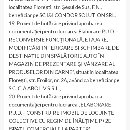
localitatea Florești, str. Șesul de Sus, F.N.,
beneficiar pe SC I&I CONDOR SOLUTION SRL.
19. Proiect de hotărâre privind aprobarea
documentației pentru lucrarea Elaborare P.U.D. –
RECONVERSIE FUNCȚIONALĂ, ETAJARE,
MODIFICĂRI INTERIOARE ȘI SCHIMBARE DE
DESTINAȚIE DIN SPĂLĂTORIE AUTO ÎN
MAGAZIN DE PREZENTARE ȘI VÂNZARE AL
PRODUSELOR DIN CARNE”, situat în localitatea
Florești, str. Eroilor, nr. 2A, având ca beneficiar pe
S.C. CIA ABOLIV S.R.L.,
20. Proiect de hotărâre privind aprobarea
documentației pentru lucrarea „ELABORARE
P.U.D. – CONSTRUIRE IMOBIL DE LOCUINȚE
COLECTIVE CU REGIM DE ÎNĂLŢIME P+2E
(SPAŢII COMERCIALE LA PARTER),