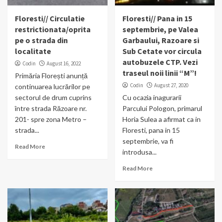
Floresti// Circulatie
Floresti// Pana in 15
restrictionata/oprita
septembrie, pe Valea
pe o strada din
Garbaului, Razoare si
localitate
Sub Cetate vor circula
autobuzele CTP. Vezi
Codin
August 16, 2022
traseul noii linii “M”!
Primăria Florești anunță
Codin
August 27, 2020
continuarea lucrărilor pe
sectorul de drum cuprins
Cu ocazia inagurarii
între strada Răzoare nr.
Parcului Pologon, primarul
201- spre zona Metro –
Horia Sulea a afirmat ca in
strada...
Floresti, pana in 15
septembrie, va fi
Read More
introdusa...
Read More