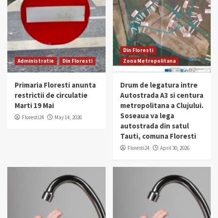
Din Floresti
Administratie
Din Floresti
Zona Metropolitana
Primaria Floresti anunta
Drum de legatura intre
restrictii de circulatie
Autostrada A3 si centura
Marti 19 Mai
metropolitana a Clujului.
Soseaua va lega
Floresti24
May 14, 2026
autostrada din satul
Tauti, comuna Floresti
Floresti24
April 30, 2026