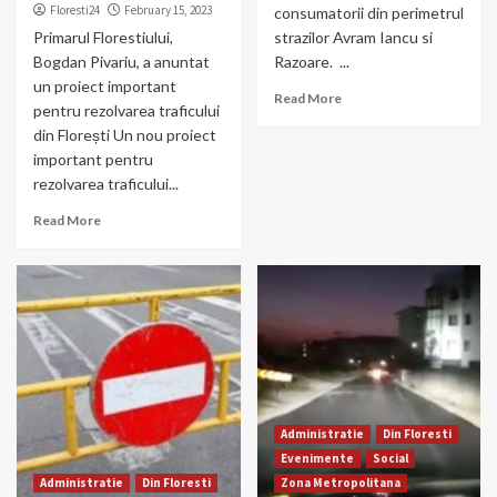
Floresti24
February 15, 2023
consumatorii din perimetrul
Primarul Florestiului,
strazilor Avram Iancu si
Bogdan Pivariu, a anuntat
Razoare. ...
un proiect important
Read More
pentru rezolvarea traficului
din Florești Un nou proiect
important pentru
rezolvarea traficului...
Read More
Administratie
Din Floresti
Evenimente
Social
Administratie
Din Floresti
Zona Metropolitana