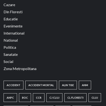
Cazare
Din Floresti
Educatie
Evenimente
International
National
Politica
Sanatate
Social
Zona Metropolitana
ACCIDENT
ACCIDENT MORTAL
ALIN TISE
ANM
ANPC
BOC
CCR
CJ CLUJ
CL FLORESTI
CLUJ