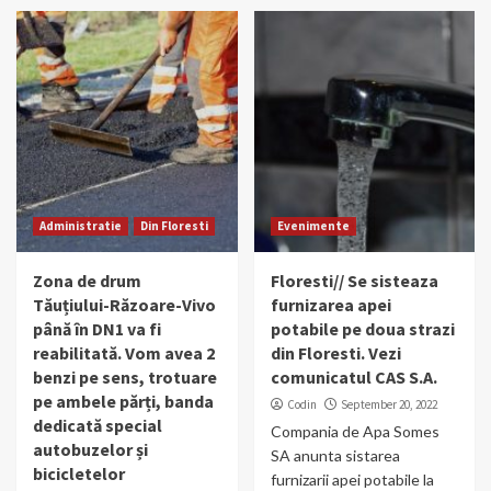
Administratie
Din Floresti
Evenimente
Zona de drum
Floresti// Se sisteaza
Tăuțiului-Răzoare-Vivo
furnizarea apei
până în DN1 va fi
potabile pe doua strazi
reabilitată. Vom avea 2
din Floresti. Vezi
benzi pe sens, trotuare
comunicatul CAS S.A.
pe ambele părți, banda
Codin
September 20, 2022
dedicată special
Compania de Apa Somes
autobuzelor și
SA anunta sistarea
bicicletelor
furnizarii apei potabile la