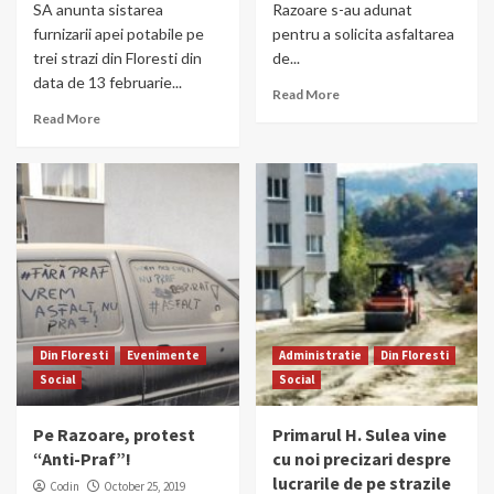
SA anunta sistarea
Razoare s-au adunat
furnizarii apei potabile pe
pentru a solicita asfaltarea
trei strazi din Floresti din
de...
data de 13 februarie...
Read More
Read More
Din Floresti
Evenimente
Administratie
Din Floresti
Social
Social
Pe Razoare, protest
Primarul H. Sulea vine
“Anti-Praf”!
cu noi precizari despre
lucrarile de pe strazile
Codin
October 25, 2019