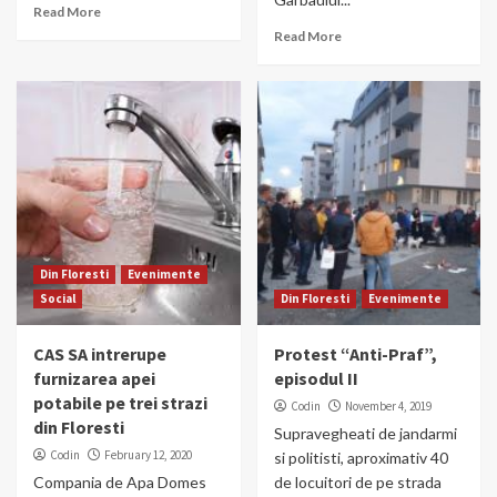
Read More
Read More
Din Floresti
Evenimente
Social
Din Floresti
Evenimente
CAS SA intrerupe
Protest “Anti-Praf”,
furnizarea apei
episodul II
potabile pe trei strazi
Codin
November 4, 2019
din Floresti
Supravegheati de jandarmi
Codin
February 12, 2020
si politisti, aproximativ 40
Compania de Apa Domes
de locuitori de pe strada