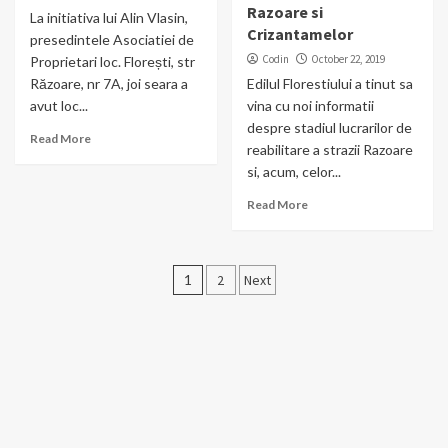
Razoare si
La initiativa lui Alin Vlasin,
Crizantamelor
presedintele Asociatiei de
Codin
October 22, 2019
Proprietari loc. Florești, str
Răzoare, nr 7A, joi seara a
Edilul Florestiului a tinut sa
avut loc...
vina cu noi informatii
despre stadiul lucrarilor de
Read More
reabilitare a strazii Razoare
si, acum, celor...
Read More
Posts
1
2
Next
pagination