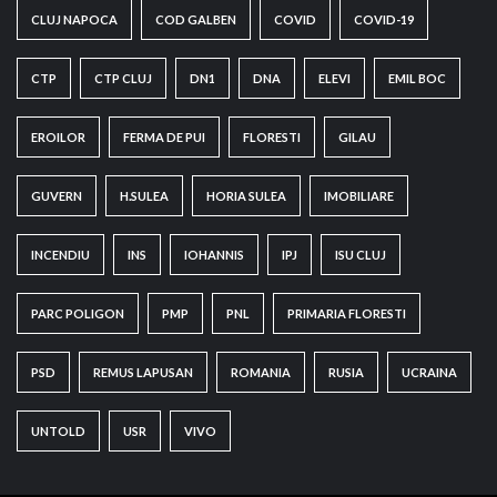
CLUJ NAPOCA
COD GALBEN
COVID
COVID-19
CTP
CTP CLUJ
DN1
DNA
ELEVI
EMIL BOC
EROILOR
FERMA DE PUI
FLORESTI
GILAU
GUVERN
H.SULEA
HORIA SULEA
IMOBILIARE
INCENDIU
INS
IOHANNIS
IPJ
ISU CLUJ
PARC POLIGON
PMP
PNL
PRIMARIA FLORESTI
PSD
REMUS LAPUSAN
ROMANIA
RUSIA
UCRAINA
UNTOLD
USR
VIVO