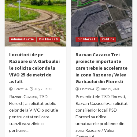
Administratie
Din Floresti
Din Floresti
Politica
Locuitorii de pe
Razvan Cazacu: Trei
Razoare si V. Garbaului
proiecte importante
le solicita celor de la
care trebuie accelerate
VIVO 25 de metri de
in zona Razoare / Valea
asfalt
Garbaului din Floresti
Floresti24
July 21, 2020
Floresti24
June 19, 2020
Razvan Cazacu, TSD
Presedintele TSD Floresti,
Floresti, a solicitat public
Razvan Cazacu le-a solicitat
celor de la VIVO o solutie
consilierilor locali PSD
pentru cetatenii care
Floresti sa ridice
tranziteaza zilnic o
urmatoarele probleme din
portiune...
zona Razoare / Valea
Garbaului...