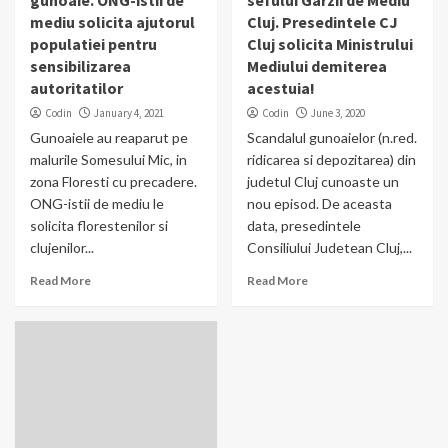
gunoaie. ONG-istii de
sefului Garzii de Mediu
mediu solicita ajutorul
Cluj. Presedintele CJ
populatiei pentru
Cluj solicita Ministrului
sensibilizarea
Mediului demiterea
autoritatilor
acestuia!
Codin
January 4, 2021
Codin
June 3, 2020
Gunoaiele au reaparut pe
Scandalul gunoaielor (n.red.
malurile Somesului Mic, in
ridicarea si depozitarea) din
zona Floresti cu precadere.
judetul Cluj cunoaste un
ONG-istii de mediu le
nou episod. De aceasta
solicita florestenilor si
data, presedintele
clujenilor...
Consiliului Judetean Cluj,...
Read More
Read More