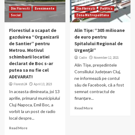
Din Floresti
Evenimente
Din Floresti
Politica
Social
Zona Metropolitana
Florestiul a scapat de
Alin Tișe: “305 milioane
gazduirea “Organizarii
de euro pentru
de Santier” pentru
Spitalului Regional de
Metrou. Motivul
Urgență!”
schimbarii locatiei
Codin
November 12, 2021
declarat de Boc s-ar
Alin Tișe, președintele
putea sa nu fie cel
Consiliului Județean Cluj,
ADEVARAT!
ne informează pe contul
Floresti24
April 13, 2023
său de Facebook, că a fost
In aceasta dimineata, joi 13
semnat contractul de
aprilie, primarul municipiului
finanțare...
Cluj-Napoca, Emil Boc, a
Read More
vorbit la un post de radio
local despre...
Read More