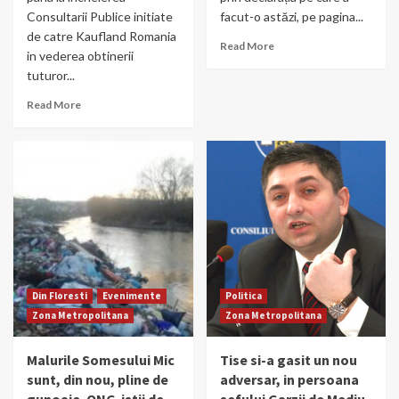
Consultarii Publice initiate
facut-o astăzi, pe pagina...
de catre Kaufland Romania
Read More
in vederea obtinerii
tuturor...
Read More
Din Floresti
Evenimente
Politica
Zona Metropolitana
Zona Metropolitana
Malurile Somesului Mic
Tise si-a gasit un nou
sunt, din nou, pline de
adversar, in persoana