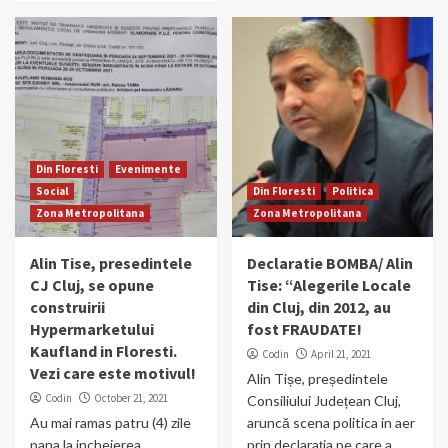
Din Floresti
Evenimente
Social
Din Floresti
Politica
Zona Metropolitana
Zona Metropolitana
Alin Tise, presedintele
Declaratie BOMBA/ Alin
CJ Cluj, se opune
Tise: “Alegerile Locale
construirii
din Cluj, din 2012, au
Hypermarketului
fost FRAUDATE!
Kaufland in Floresti.
Codin
April 21, 2021
Vezi care este motivul!
Alin Tișe, președintele
Codin
October 21, 2021
Consiliului Județean Cluj,
Au mai ramas patru (4) zile
aruncă scena politica in aer
pana la incheierea
prin declarația pe care a