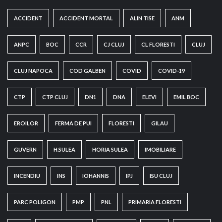
ACCIDENT
ACCIDENT MORTAL
ALIN TISE
ANM
ANPC
BOC
CCR
CJ CLUJ
CL FLORESTI
CLUJ
CLUJ NAPOCA
COD GALBEN
COVID
COVID-19
CTP
CTP CLUJ
DN1
DNA
ELEVI
EMIL BOC
EROILOR
FERMA DE PUI
FLORESTI
GILAU
GUVERN
H.SULEA
HORIA SULEA
IMOBILIARE
INCENDIU
INS
IOHANNIS
IPJ
ISU CLUJ
PARC POLIGON
PMP
PNL
PRIMARIA FLORESTI