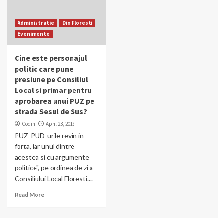
Administratie
Din Floresti
Evenimente
Cine este personajul
politic care pune
presiune pe Consiliul
Local si primar pentru
aprobarea unui PUZ pe
strada Sesul de Sus?
Codin
April 23, 2018
PUZ-PUD-urile revin in
forta, iar unul dintre
acestea si cu argumente
politice", pe ordinea de zi a
Consiliului Local Floresti....
Read More