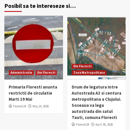
Posibil sa te intereseze si…
Din Floresti
Administratie
Din Floresti
Zona Metropolitana
Primaria Floresti anunta
Drum de legatura intre
restrictii de circulatie
Autostrada A3 si centura
Marti 19 Mai
metropolitana a Clujului.
Soseaua va lega
Floresti24
May 14, 2026
autostrada din satul
Tauti, comuna Floresti
Floresti24
April 30, 2026