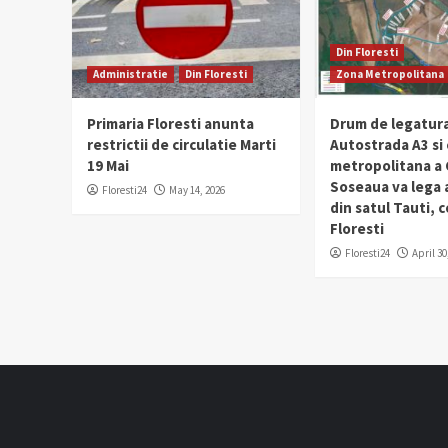
Din Floresti
Administratie
Din Floresti
Zona Metropolitana
Primaria Floresti anunta
Drum de legatura
restrictii de circulatie Marti
Autostrada A3 si
19 Mai
metropolitana a C
Soseaua va lega
Floresti24
May 14, 2026
din satul Tauti,
Floresti
Floresti24
April 30