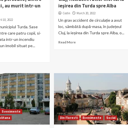
ii, au murit intr-un
ieşirea din Turda spre Alba
Codin
March 20, 2022
il 10, 2022
Un grav accident de circulație a avut
loc, sâmbătă după-masa, în județeul
municipiul Turda. Sase
Cluj, la ieșirea din Turda spre Alba, o...
tre care patru copii, si-
ata intr-un incendiu
Read More
-un imobil situat pe...
Evenimente
litana
Din Floresti
Evenimente
Social