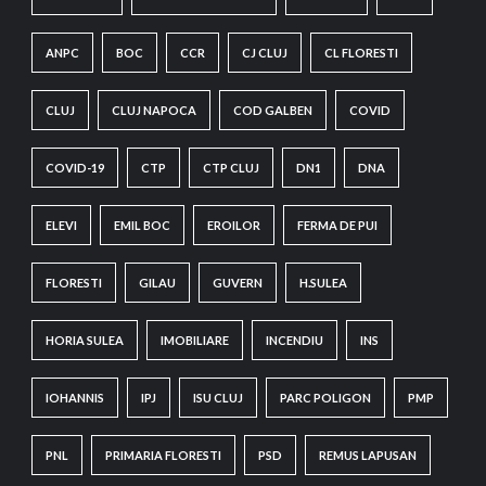
ANPC
BOC
CCR
CJ CLUJ
CL FLORESTI
CLUJ
CLUJ NAPOCA
COD GALBEN
COVID
COVID-19
CTP
CTP CLUJ
DN1
DNA
ELEVI
EMIL BOC
EROILOR
FERMA DE PUI
FLORESTI
GILAU
GUVERN
H.SULEA
HORIA SULEA
IMOBILIARE
INCENDIU
INS
IOHANNIS
IPJ
ISU CLUJ
PARC POLIGON
PMP
PNL
PRIMARIA FLORESTI
PSD
REMUS LAPUSAN