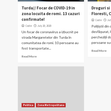
Turda// Focar de COVID-19 in
Droguri si
zona locuita de romi. 13 cazuri
Floresti, 
confirmate!
Codin
Jul
Codin
July 20, 2020
Polițiștii din
desfășurat, l
Un focar de coronavirus a izbucnit pe
percheziții d
strada Margaretelor din Turda în
persoane sus
comunitatea de romi. 10 persoane au
fost transportate...
Read More
Read More
Politica
Zona Metropolitana