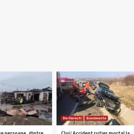
Din Floresti
Evenimente
se persoane, dintre
Cluj/ Accident rutier mortal la