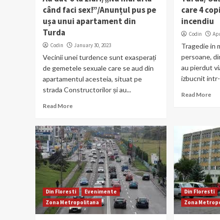
când faci sex!”/Anunțul pus pe
care 4 cop
ușa unui apartament din
incendiu
Turda
Codin
Apr
Codin
January 30, 2023
Tragedie in 
persoane, din
Vecinii unei turdence sunt exasperați
au pierdut vi
de gemetele sexuale care se aud din
izbucnit intr
apartamentul acesteia, situat pe
strada Constructorilor și au...
Read More
Read More
Din Floresti
Evenimente
Din Floresti
Zona Metropolitana
Zona Metropo