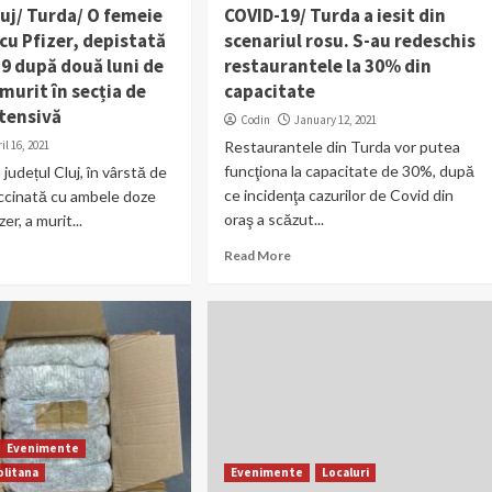
uj/ Turda/ O femeie
COVID-19/ Turda a iesit din
cu Pfizer, depistată
scenariul rosu. S-au redeschis
19 după două luni de
restaurantele la 30% din
 murit în secția de
capacitate
ntensivă
Codin
January 12, 2021
il 16, 2021
Restaurantele din Turda vor putea
funcţiona la capacitate de 30%, după
județul Cluj, în vârstă de
ce incidenţa cazurilor de Covid din
accinată cu ambele doze
oraş a scăzut...
er, a murit...
Read More
Evenimente
litana
Evenimente
Localuri