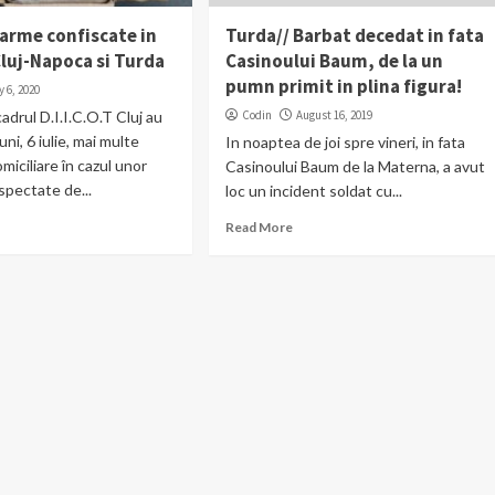
 arme confiscate in
Turda// Barbat decedat in fata
Cluj-Napoca si Turda
Casinoului Baum, de la un
pumn primit in plina figura!
y 6, 2020
 cadrul D.I.I.C.O.T Cluj au
Codin
August 16, 2019
uni, 6 iulie, mai multe
In noaptea de joi spre vineri, in fata
omiciliare în cazul unor
Casinoului Baum de la Materna, a avut
pectate de...
loc un incident soldat cu...
Read More