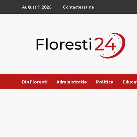
Skip
August 9, 2026
Contacteaza-ne
to
content
Din Floresti
Administratie
Politica
Educa