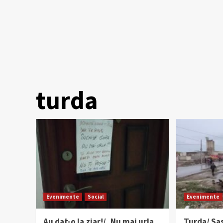
turda
Evenimente
Social
Evenimente
Au dat-o la ziar!/„Nu mai urla
Turda/ Sa