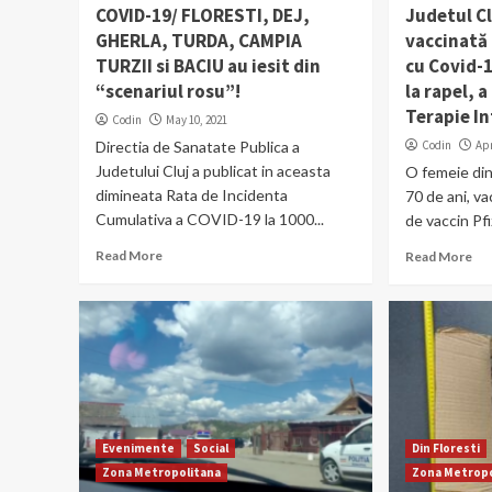
COVID-19/ FLORESTI, DEJ,
Judetul Cl
GHERLA, TURDA, CAMPIA
vaccinată 
TURZII si BACIU au iesit din
cu Covid-
“scenariul rosu”!
la rapel, a
Terapie I
Codin
May 10, 2021
Directia de Sanatate Publica a
Codin
Apr
Judetului Cluj a publicat in aceasta
O femeie din 
dimineata Rata de Incidenta
70 de ani, v
Cumulativa a COVID-19 la 1000...
de vaccin Pfiz
Read More
Read More
Evenimente
Social
Din Floresti
Zona Metropolitana
Zona Metropo