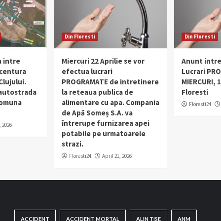
Din Floresti
Din Floresti
 intre
Miercuri 22 Aprilie se vor
Anunt intr
 centura
efectua lucrari
Lucrari PR
lujului.
PROGRAMATE de intretinere
MIERCURI, 1
 autostrada
la reteaua publica de
Floresti
 comuna
alimentare cu apa. Compania
Floresti24
de Apă Someș S.A. va
întrerupe furnizarea apei
, 2026
potabile pe urmatoarele
strazi.
Floresti24
April 21, 2026
ACCIDENT
ACCIDENT MORTAL
ALIN TISE
ANM