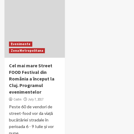
Evenimente
Zona Metropolitana
Cel mai mare Street
FOOD Festival din
România a început la
Cluj. Programul
evenimentelor
Codin
July 7, 2017
Peste 60 de vendori de
street-food vor da viață
bucătăriei stradale în
perioada 6 - 9 Iulie și vor
pune...