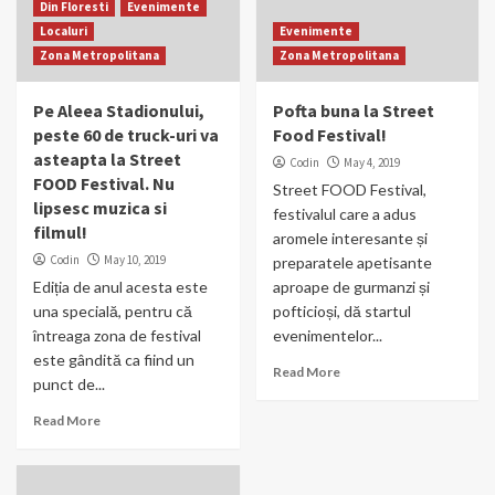
Din Floresti
Evenimente
Localuri
Evenimente
Zona Metropolitana
Zona Metropolitana
Pe Aleea Stadionului,
Pofta buna la Street
peste 60 de truck-uri va
Food Festival!
asteapta la Street
Codin
May 4, 2019
FOOD Festival. Nu
Street FOOD Festival,
lipsesc muzica si
festivalul care a adus
filmul!
aromele interesante și
Codin
May 10, 2019
preparatele apetisante
Ediția de anul acesta este
aproape de gurmanzi și
una specială, pentru că
pofticioși, dă startul
întreaga zona de festival
evenimentelor...
este gândită ca fiind un
Read More
punct de...
Read More