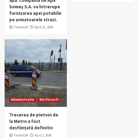
apa. Compania de Apă
Someș S.A. va întrerupe
furnizarea apei potabile
pe urmatoarele strazi.
Floresti24
April 21, 2026
Administratie
Din Floresti
Trecerea de pietoni de
la Metro a fost
desființată definitiv
Floresti24
April 2, 2026