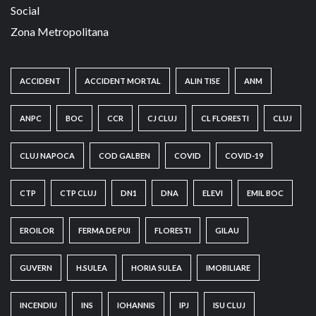
Social
Zona Metropolitana
ACCIDENT
ACCIDENT MORTAL
ALIN TISE
ANM
ANPC
BOC
CCR
CJ CLUJ
CL FLORESTI
CLUJ
CLUJ NAPOCA
COD GALBEN
COVID
COVID-19
CTP
CTP CLUJ
DN1
DNA
ELEVI
EMIL BOC
EROILOR
FERMA DE PUI
FLORESTI
GILAU
GUVERN
H.SULEA
HORIA SULEA
IMOBILIARE
INCENDIU
INS
IOHANNIS
IPJ
ISU CLUJ