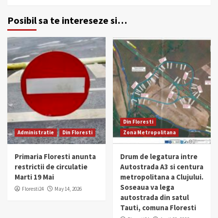
Posibil sa te intereseze si…
Din Floresti
Administratie
Din Floresti
Zona Metropolitana
Primaria Floresti anunta
Drum de legatura intre
restrictii de circulatie
Autostrada A3 si centura
Marti 19 Mai
metropolitana a Clujului.
Soseaua va lega
Floresti24
May 14, 2026
autostrada din satul
Tauti, comuna Floresti