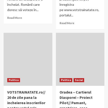
încheiat. Românii care
înregistra
doresc să voteze în...
pe www.votstrainatate.ro,
portalul...
Read More
Read More
Politica
Politica
Social
VOTSTRAINATATE.ro//
Oradea – Cartierul
20 de zile pana la
Diasporei – Proiect
incheierea inscrierilor
Pilot// Pamant,