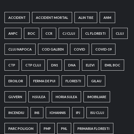
ACCIDENT
ACCIDENT MORTAL
ALIN TISE
ANM
ANPC
BOC
CCR
CJ CLUJ
CL FLORESTI
CLUJ
CLUJ NAPOCA
COD GALBEN
COVID
COVID-19
CTP
CTP CLUJ
DN1
DNA
ELEVI
EMIL BOC
EROILOR
FERMA DE PUI
FLORESTI
GILAU
GUVERN
H.SULEA
HORIA SULEA
IMOBILIARE
INCENDIU
INS
IOHANNIS
IPJ
ISU CLUJ
PARC POLIGON
PMP
PNL
PRIMARIA FLORESTI