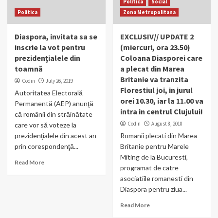
Politica
Social
Politica
Zona Metropolitana
Diaspora, invitata sa se
EXCLUSIV// UPDATE 2
inscrie la vot pentru
(miercuri, ora 23.50)
prezidențialele din
Coloana Diasporei care
toamnă
a plecat din Marea
Britanie va tranzita
Codin
July 26, 2019
Florestiul joi, in jurul
Autoritatea Electorală
orei 10.30, iar la 11.00 va
Permanentă (AEP) anunţă
intra in centrul Clujului!
că românii din străinătate
Codin
August 8, 2018
care vor să voteze la
prezidenţialele din acest an
Romanii plecati din Marea
prin corespondenţă...
Britanie pentru Marele
Miting de la Bucuresti,
Read More
programat de catre
asociatiile romanesti din
Diaspora pentru ziua...
Read More