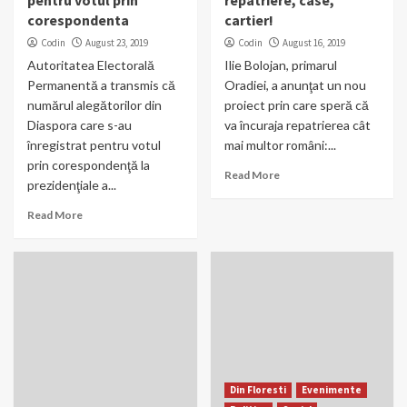
pentru votul prin
repatriere, case,
corespondenta
cartier!
Codin
August 23, 2019
Codin
August 16, 2019
Autoritatea Electorală
Ilie Bolojan, primarul
Permanentă a transmis că
Oradiei, a anunţat un nou
numărul alegătorilor din
proiect prin care speră că
Diaspora care s-au
va încuraja repatrierea cât
înregistrat pentru votul
mai multor români:...
prin corespondenţă la
Read More
prezidenţiale a...
Read More
Din Floresti
Evenimente