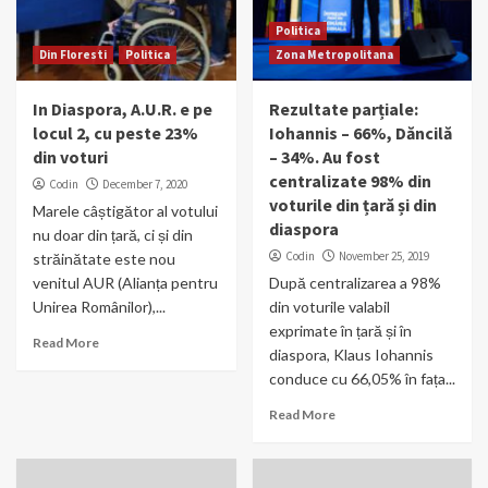
Politica
Din Floresti
Politica
Zona Metropolitana
In Diaspora, A.U.R. e pe
Rezultate parțiale:
locul 2, cu peste 23%
Iohannis – 66%, Dăncilă
din voturi
– 34%. Au fost
centralizate 98% din
Codin
December 7, 2020
voturile din țară și din
Marele câștigător al votului
diaspora
nu doar din țară, ci și din
Codin
November 25, 2019
străinătate este nou
venitul AUR (Alianța pentru
După centralizarea a 98%
Unirea Românilor),...
din voturile valabil
exprimate în țară și în
Read More
diaspora, Klaus Iohannis
conduce cu 66,05% în fața...
Read More