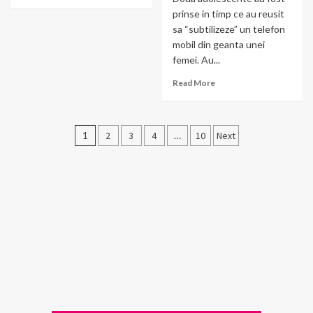
prinse in timp ce au reusit
sa “subtilizeze” un telefon
mobil din geanta unei
femei. Au...
Read More
Posts
1
2
3
4
…
10
Next
pagination