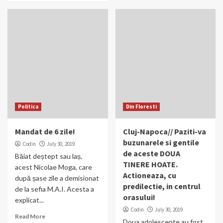
Politica
Din Floresti
Mandat de 6 zile!
Cluj-Napoca// Paziti-va
buzunarele si gentile
Codin
July 30, 2019
de aceste DOUA
Băiat deștept sau laș,
TINERE HOATE.
acest Nicolae Moga, care
Actioneaza, cu
după șase zile a demisionat
predilectie, in centrul
de la sefia M.A.I. Acesta a
orasului!
explicat...
Codin
July 30, 2019
Read More
Doua adolescente au fost