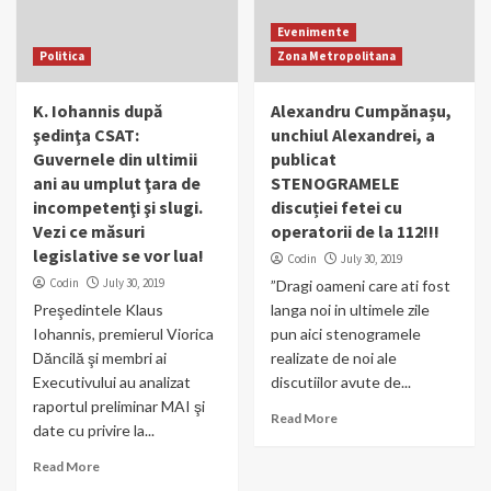
Evenimente
Politica
Zona Metropolitana
K. Iohannis după
Alexandru Cumpănașu,
şedinţa CSAT:
unchiul Alexandrei, a
Guvernele din ultimii
publicat
ani au umplut ţara de
STENOGRAMELE
incompetenţi şi slugi.
discuției fetei cu
Vezi ce măsuri
operatorii de la 112!!!
legislative se vor lua!
Codin
July 30, 2019
Codin
July 30, 2019
”Dragi oameni care ati fost
Preşedintele Klaus
langa noi in ultimele zile
Iohannis, premierul Viorica
pun aici stenogramele
Dăncilă şi membri ai
realizate de noi ale
Executivului au analizat
discutiilor avute de...
raportul preliminar MAI şi
Read More
date cu privire la...
Read More