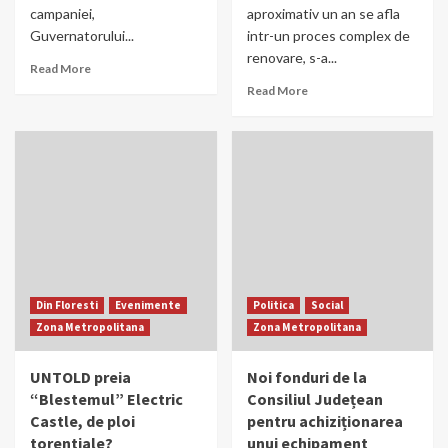
campaniei,
aproximativ un an se afla
Guvernatorului...
intr-un proces complex de
renovare, s-a...
Read More
Read More
Din Floresti
Evenimente
Politica
Social
Zona Metropolitana
Zona Metropolitana
UNTOLD preia
Noi fonduri de la
“Blestemul” Electric
Consiliul Județean
Castle, de ploi
pentru achiziționarea
torentiale?
unui echipament