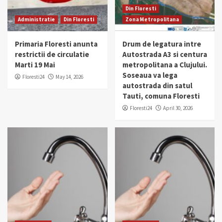
Din Floresti
Administratie
Din Floresti
Zona Metropolitana
Primaria Floresti anunta
Drum de legatura intre
restrictii de circulatie
Autostrada A3 si centura
Marti 19 Mai
metropolitana a Clujului.
Soseaua va lega
Floresti24
May 14, 2026
autostrada din satul
Tauti, comuna Floresti
Floresti24
April 30, 2026