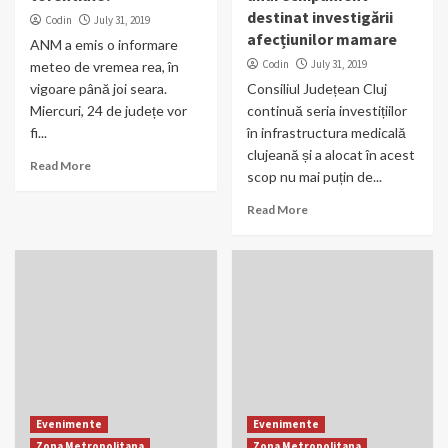
destinat investigării
Codin
July 31, 2019
afecțiunilor mamare
ANM a emis o informare
Codin
July 31, 2019
meteo de vremea rea, în
vigoare până joi seara.
Consiliul Județean Cluj
Miercuri, 24 de județe vor
continuă seria investițiilor
fi...
în infrastructura medicală
clujeană și a alocat în acest
Read More
scop nu mai puțin de...
Read More
Evenimente
Evenimente
Zona Metropolitana
Zona Metropolitana