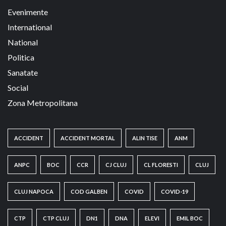
Evenimente
International
National
Politica
Sanatate
Social
Zona Metropolitana
ACCIDENT
ACCIDENT MORTAL
ALIN TISE
ANM
ANPC
BOC
CCR
CJ CLUJ
CL FLORESTI
CLUJ
CLUJ NAPOCA
COD GALBEN
COVID
COVID-19
CTP
CTP CLUJ
DN1
DNA
ELEVI
EMIL BOC