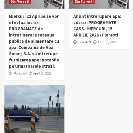
Din Floresti
Din Floresti
Miercuri 22 Aprilie se vor
Anunt intrerupere apa:
efectua lucrari
Lucrari PROGRAMATE
PROGRAMATE de
CASS, MIERCURI, 15
intretinere la reteaua
APRILIE 2026 / Floresti
publica de alimentare cu
Floresti24
April 10, 2026
apa. Compania de Apă
Someș S.A. va întrerupe
furnizarea apei potabile
pe urmatoarele strazi.
Floresti24
April 21, 2026