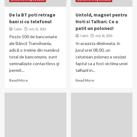
De la BT poti retrage
Untold, magnet pentru
bani si cu telefonul
Hoti si Talhari. Ce a
patit un polonez!
Codin
July 31, 2019
Codin
July 30, 2019
Peste 500 de bancomate
ale Băncii Transilvania,
In aceasta dimineata, in
adică o treime din numărul
jurul orei 08.00, un
total de bancomate, sunt
cetatean polonez a sesizat
semnalizate contactless şi
faptul ca a fost victima unei
permit...
talharii in...
Read More
Read More