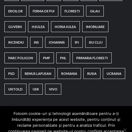
EROILOR
FERMA DE PUI
FLORESTI
GILAU
GUVERN
H.SULEA
HORIA SULEA
IMOBILIARE
INCENDIU
INS
IOHANNIS
IPJ
ISU CLUJ
PARC POLIGON
PMP
PNL
PRIMARIA FLORESTI
PSD
REMUS LAPUSAN
ROMANIA
RUSIA
UCRAINA
UNTOLD
USR
VIVO
Folosim cookie-uri și tehnologii asemănătoare pentru a-ți
îmbunătăți experiența pe acest website, pentru conținut și
reclame personalizate și pentru a analiza traficul. Prin
continuarea navigarii pe website-ul nostru confirmi acceptarea