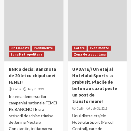
Din Floresti
Evenimente
Cazare
Evenimente
Zona Metropolitana
Zona Metropolitana
BNR a decis: Bancnota
UPDATE// Un etaj al
de 20 lei cu chipul unei
Hotelului Sport s-a
FEMEI!
prabusit. Placile de
beton au cazut peste
Codin
July 31, 2019
un post de
In urma demersurilor
transformare!
campaniei nationale FEMEI
Codin
July 31, 2019
PE BANCNOTE si a
scrisorii deschise trimise
Unul dintre etajele
de Janina Nectara
Hotelului Sport (Parcul
Constantin, initiatoarea
Central), care de