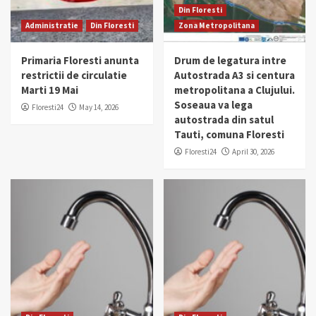
Din Floresti
Administratie
Din Floresti
Zona Metropolitana
Primaria Floresti anunta
Drum de legatura intre
restrictii de circulatie
Autostrada A3 si centura
Marti 19 Mai
metropolitana a Clujului.
Soseaua va lega
Floresti24
May 14, 2026
autostrada din satul
Tauti, comuna Floresti
Floresti24
April 30, 2026