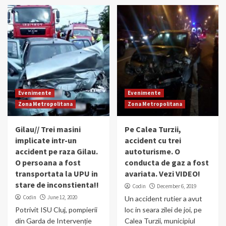
Evenimente
Evenimente
Zona Metropolitana
Zona Metropolitana
Gilau// Trei masini
Pe Calea Turzii,
implicate intr-un
accident cu trei
accident pe raza Gilau.
autoturisme. O
O persoana a fost
conducta de gaz a fost
transportata la UPU in
avariata. Vezi VIDEO!
stare de inconstienta!!
Codin
December 6, 2019
Codin
June 12, 2020
Un accident rutier a avut
Potrivit ISU Cluj, pompierii
loc in seara zilei de joi, pe
din Garda de Intervenție
Calea Turzii, municipiul