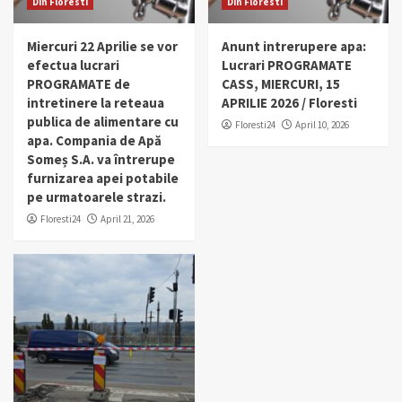
Din Floresti
Din Floresti
Miercuri 22 Aprilie se vor
Anunt intrerupere apa:
efectua lucrari
Lucrari PROGRAMATE
PROGRAMATE de
CASS, MIERCURI, 15
intretinere la reteaua
APRILIE 2026 / Floresti
publica de alimentare cu
Floresti24
April 10, 2026
apa. Compania de Apă
Someș S.A. va întrerupe
furnizarea apei potabile
pe urmatoarele strazi.
Floresti24
April 21, 2026