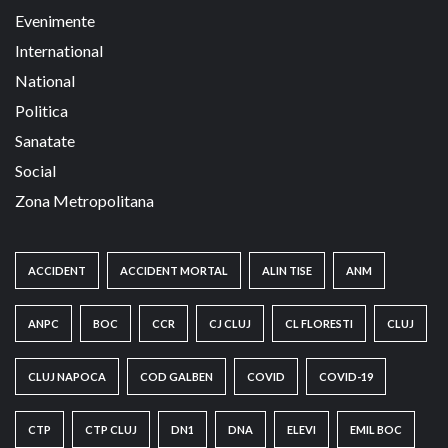
Evenimente
International
National
Politica
Sanatate
Social
Zona Metropolitana
ACCIDENT
ACCIDENT MORTAL
ALIN TISE
ANM
ANPC
BOC
CCR
CJ CLUJ
CL FLORESTI
CLUJ
CLUJ NAPOCA
COD GALBEN
COVID
COVID-19
CTP
CTP CLUJ
DN1
DNA
ELEVI
EMIL BOC