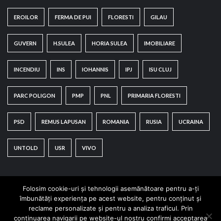
EROILOR
FERMA DE PUI
FLORESTI
GILAU
GUVERN
H.SULEA
HORIA SULEA
IMOBILIARE
INCENDIU
INS
IOHANNIS
IPJ
ISU CLUJ
PARC POLIGON
PMP
PNL
PRIMARIA FLORESTI
PSD
REMUS LAPUSAN
ROMANIA
RUSIA
UCRAINA
UNTOLD
USR
VIVO
Folosim cookie-uri și tehnologii asemănătoare pentru a-ți
îmbunătăți experiența pe acest website, pentru conținut și
reclame personalizate și pentru a analiza traficul. Prin
continuarea navigarii pe website-ul nostru confirmi acceptarea