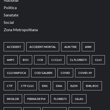
National
Politica
Sanatate
Social
Zona Metropolitana
ACCIDENT
ACCIDENT MORTAL
ALIN TISE
ANM
ANPC
BOC
CCR
CJ CLUJ
CL FLORESTI
CLUJ
CLUJ NAPOCA
COD GALBEN
COVID
COVID-19
CTP
CTP CLUJ
DN1
DNA
ELEVI
EMIL BOC
EROILOR
FERMA DE PUI
FLORESTI
GILAU