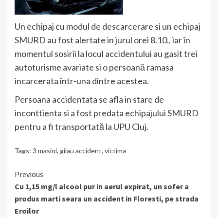
Un echipaj cu modul de descarcerare si un echipaj
SMURD au fost alertate in jurul orei 8.10., iar în
momentul sosirii la locul accidentului au gasit trei
autoturisme avariate si o persoană ramasa
incarcerata într-una dintre acestea.
Persoana accidentata se afla in stare de
inconttienta si a fost predata echipajului SMURD
pentru a fi transportată la UPU Cluj.
Tags:
3 masini
,
gilau accident
,
victima
Continue
Previous
Cu 1,15 mg/l alcool pur in aerul expirat, un sofer a
Reading
produs marti seara un accident in Floresti, pe strada
Eroilor