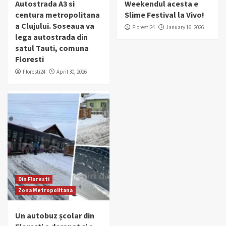
Autostrada A3 si
Weekendul acesta e
centura metropolitana
Slime Festival la Vivo!
a Clujului. Soseaua va
Floresti24
January 16, 2026
lega autostrada din
satul Tauti, comuna
Floresti
Floresti24
April 30, 2026
Din Floresti
Zona Metropolitana
Un autobuz școlar din