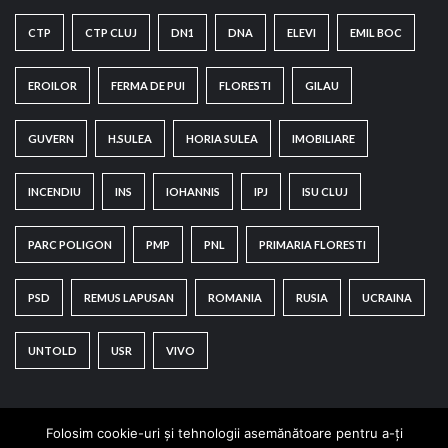
CTP
CTP CLUJ
DN1
DNA
ELEVI
EMIL BOC
EROILOR
FERMA DE PUI
FLORESTI
GILAU
GUVERN
H.SULEA
HORIA SULEA
IMOBILIARE
INCENDIU
INS
IOHANNIS
IPJ
ISU CLUJ
PARC POLIGON
PMP
PNL
PRIMARIA FLORESTI
PSD
REMUS LAPUSAN
ROMANIA
RUSIA
UCRAINA
UNTOLD
USR
VIVO
Folosim cookie-uri și tehnologii asemănătoare pentru a-ți