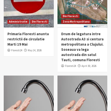
Din Floresti
Administratie
Din Floresti
Zona Metropolitana
Primaria Floresti anunta
Drum de legatura intre
restrictii de circulatie
Autostrada A3 si centura
Marti 19 Mai
metropolitana a Clujului.
Soseaua va lega
Floresti24
May 14, 2026
autostrada din satul
Tauti, comuna Floresti
Floresti24
April 30, 2026