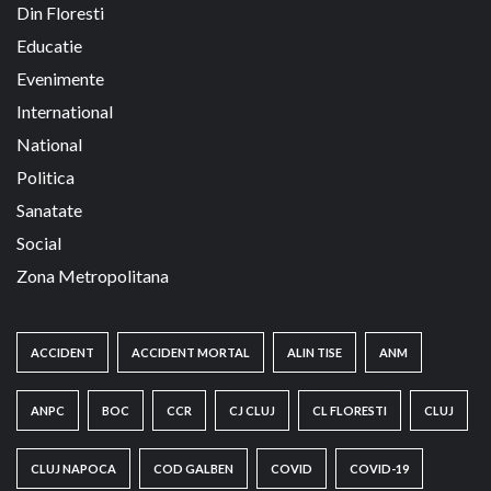
Din Floresti
Educatie
Evenimente
International
National
Politica
Sanatate
Social
Zona Metropolitana
ACCIDENT
ACCIDENT MORTAL
ALIN TISE
ANM
ANPC
BOC
CCR
CJ CLUJ
CL FLORESTI
CLUJ
CLUJ NAPOCA
COD GALBEN
COVID
COVID-19