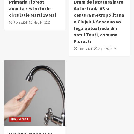
Primaria Floresti
Drum de legatura intre
anunta restrictii de
Autostrada A3 si
circulatie Marti 19 Mai
centura metropolitana
a Clujului. Soseaua va
Floresti24
May 14, 2026
lega autostrada din
satul Tauti, comuna
Floresti
Floresti24
April 30, 2026
Din Floresti