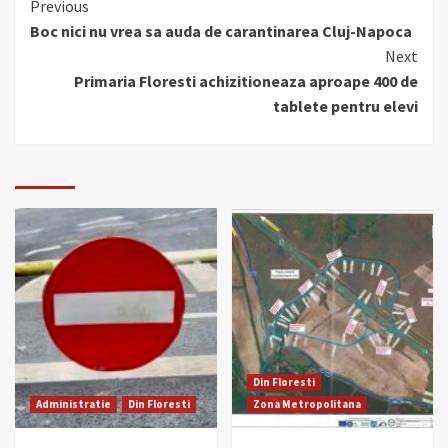
Continue
Previous
Boc nici nu vrea sa auda de carantinarea Cluj-Napoca
Reading
Next
Primaria Floresti achizitioneaza aproape 400 de
tablete pentru elevi
Din Floresti
Administratie
Din Floresti
Zona Metropolitana