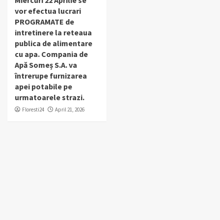
Miercuri 22 Aprilie se
vor efectua lucrari
PROGRAMATE de
intretinere la reteaua
publica de alimentare
cu apa. Compania de
Apă Someș S.A. va
întrerupe furnizarea
apei potabile pe
urmatoarele strazi.
Floresti24
April 21, 2026