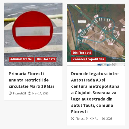
Din Floresti
Administratie
Din Floresti
Zona Metropolitana
Primaria Floresti
Drum de legatura intre
anunta restrictii de
Autostrada A3 si
circulatie Marti 19 Mai
centura metropolitana
a Clujului. Soseaua va
Floresti24
May 14, 2026
lega autostrada din
satul Tauti, comuna
Floresti
Floresti24
April 30, 2026