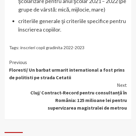
şcolarizare pentru anul şcolar 2021 – 2022 (pe
grupe de vârstă: mică, mijlocie, mare)
criteriile generale şi criteriile specifice pentru
înscrierea copiilor.
Tags:
inscrieri copii gradinita 2022-2023
Continue
Previous
Floresti/ Un barbat urmarit international a fost prins
Reading
de politisti pe strada Cetatii
Next
Cluj/ Contract-Record pentru consultanță în
România: 125 milioane lei pentru
supervizarea magistralei de metrou