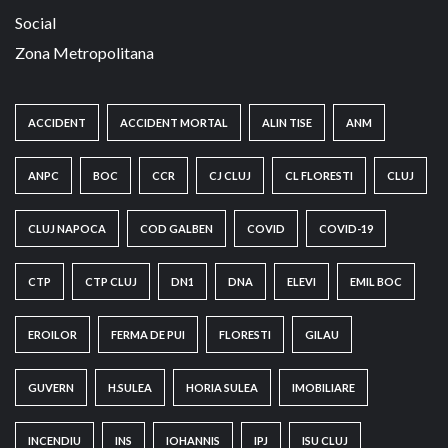
Social
Zona Metropolitana
ACCIDENT
ACCIDENT MORTAL
ALIN TISE
ANM
ANPC
BOC
CCR
CJ CLUJ
CL FLORESTI
CLUJ
CLUJ NAPOCA
COD GALBEN
COVID
COVID-19
CTP
CTP CLUJ
DN1
DNA
ELEVI
EMIL BOC
EROILOR
FERMA DE PUI
FLORESTI
GILAU
GUVERN
H.SULEA
HORIA SULEA
IMOBILIARE
INCENDIU
INS
IOHANNIS
IPJ
ISU CLUJ