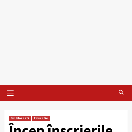
Primary
Menu
Din Floresti
Educatie
Încep înscrierile