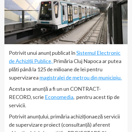
Potrivit unui anunț publicat în
Sistemul Electronic
de Achiziții Publice,
Primăria Cluj Napoca ar putea
plăti până la 125 de milioane de lei pentru
supervizarea
magistralei de metrou din municipiu.
Acesta se anunță a fi un un CONTRACT-
RECORD, scrie
Economedia
, pentru acest tip de
servicii.
Potrivit anunțului, primăria achiziționaeză servicii
de supervizare proiect (consultanță) aferent