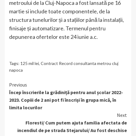
metroului de la Cluj-Napoca a fost lansată pe 16
martie si include toate componentele, de la
structura tunelurilor și a stațiilor până la instalații,
finisaje și automatizare. Termenul pentru
depunerea ofertelor este 24 iunie a.c.
Tags:
125 mil lei
,
Contract Record consultanta metrou cluj
napoca
Continue
Previous
Încep înscrierile la grădiniță pentru anul școlar 2022-
Reading
2023. Copiii de 2 ani pot fi înscriși în grupa mică, în
limita locurilor
Next
Floresti/ Cum putem ajuta familia afectata de
incendiul de pe strada Stejarului/ Au fost deschise