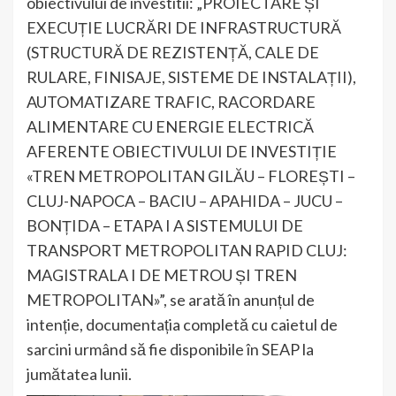
obiectivului de investitii: „PROIECTARE ȘI
EXECUȚIE LUCRĂRI DE INFRASTRUCTURĂ
(STRUCTURĂ DE REZISTENȚĂ, CALE DE
RULARE, FINISAJE, SISTEME DE INSTALAȚII),
AUTOMATIZARE TRAFIC, RACORDARE
ALIMENTARE CU ENERGIE ELECTRICĂ
AFERENTE OBIECTIVULUI DE INVESTIȚIE
«TREN METROPOLITAN GILĂU – FLOREȘTI –
CLUJ-NAPOCA – BACIU – APAHIDA – JUCU –
BONȚIDA – ETAPA I A SISTEMULUI DE
TRANSPORT METROPOLITAN RAPID CLUJ:
MAGISTRALA I DE METROU ȘI TREN
METROPOLITAN»”, se arată în anunțul de
intenție, documentația completă cu caietul de
sarcini urmând să fie disponibile în SEAP la
jumătatea lunii.