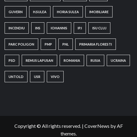
GUVERN
H.SULEA
HORIA SULEA
IMOBILIARE
INCENDIU
INS
IOHANNIS
IPJ
ISU CLUJ
PARC POLIGON
PMP
PNL
PRIMARIA FLORESTI
PSD
REMUS LAPUSAN
ROMANIA
RUSIA
UCRAINA
UNTOLD
USR
VIVO
Copyright © All rights reserved.
|
CoverNews
by AF
themes.