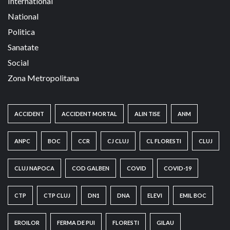
International
National
Politica
Sanatate
Social
Zona Metropolitana
ACCIDENT
ACCIDENT MORTAL
ALIN TISE
ANM
ANPC
BOC
CCR
CJ CLUJ
CL FLORESTI
CLUJ
CLUJ NAPOCA
COD GALBEN
COVID
COVID-19
CTP
CTP CLUJ
DN1
DNA
ELEVI
EMIL BOC
EROILOR
FERMA DE PUI
FLORESTI
GILAU