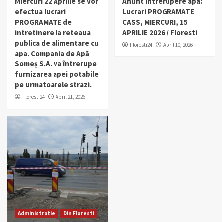
Miercuri 22 Aprilie se vor
Anunt intrerupere apa:
efectua lucrari
Lucrari PROGRAMATE
PROGRAMATE de
CASS, MIERCURI, 15
intretinere la reteaua
APRILIE 2026 / Floresti
publica de alimentare cu
Floresti24
April 10, 2026
apa. Compania de Apă
Someș S.A. va întrerupe
furnizarea apei potabile
pe urmatoarele strazi.
Floresti24
April 21, 2026
Administratie
Din Floresti