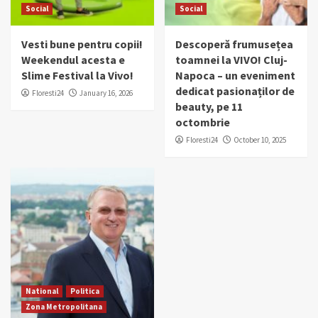
Social
Social
Vesti bune pentru copii!
Descoperă frumusețea
Weekendul acesta e
toamnei la VIVO! Cluj-
Slime Festival la Vivo!
Napoca – un eveniment
dedicat pasionaților de
Floresti24
January 16, 2026
beauty, pe 11
octombrie
Floresti24
October 10, 2025
National
Politica
Zona Metropolitana