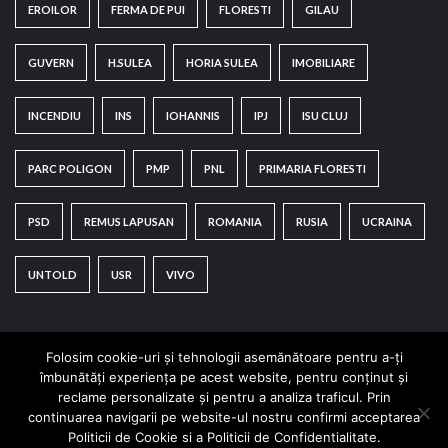
EROILOR
FERMA DE PUI
FLORESTI
GILAU
GUVERN
H.SULEA
HORIA SULEA
IMOBILIARE
INCENDIU
INS
IOHANNIS
IPJ
ISU CLUJ
PARC POLIGON
PMP
PNL
PRIMARIA FLORESTI
PSD
REMUS LAPUSAN
ROMANIA
RUSIA
UCRAINA
UNTOLD
USR
VIVO
Folosim cookie-uri și tehnologii asemănătoare pentru a-ți
îmbunătăți experiența pe acest website, pentru conținut și
reclame personalizate și pentru a analiza traficul. Prin
continuarea navigarii pe website-ul nostru confirmi acceptarea
Copyright © All rights reserved.
|
CoverNews
by AF
Politicii de Cookie si a Politicii de Confidentialitate.