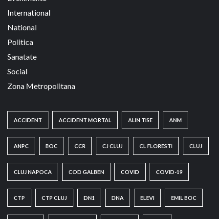
International
National
Politica
Sanatate
Social
Zona Metropolitana
ACCIDENT
ACCIDENT MORTAL
ALIN TISE
ANM
ANPC
BOC
CCR
CJ CLUJ
CL FLORESTI
CLUJ
CLUJ NAPOCA
COD GALBEN
COVID
COVID-19
CTP
CTP CLUJ
DN1
DNA
ELEVI
EMIL BOC