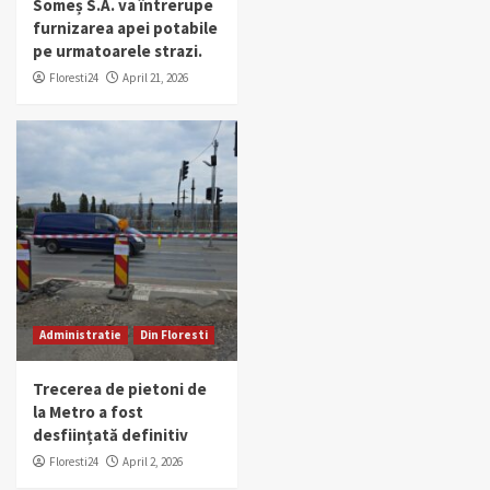
Someș S.A. va întrerupe
furnizarea apei potabile
pe urmatoarele strazi.
Floresti24
April 21, 2026
Administratie
Din Floresti
Trecerea de pietoni de
la Metro a fost
desființată definitiv
Floresti24
April 2, 2026