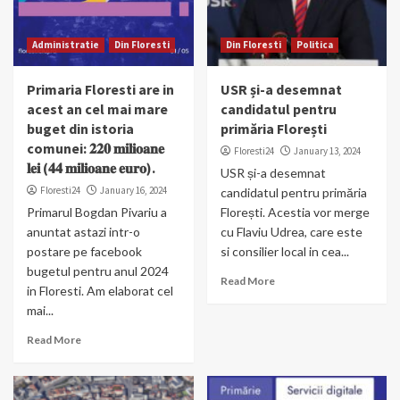
Administratie
Din Floresti
Din Floresti
Politica
Primaria Floresti are in
USR și-a desemnat
acest an cel mai mare
candidatul pentru
buget din istoria
primăria Florești
comunei: 𝟐𝟐𝟎 𝐦𝐢𝐥𝐢𝐨𝐚𝐧𝐞
Floresti24
January 13, 2024
𝐥𝐞𝐢 (𝟒𝟒 𝐦𝐢𝐥𝐢𝐨𝐚𝐧𝐞 𝐞𝐮𝐫𝐨).
USR și-a desemnat
Floresti24
January 16, 2024
candidatul pentru primăria
Primarul Bogdan Pivariu a
Florești. Acestia vor merge
anuntat astazi intr-o
cu Flaviu Udrea, care este
postare pe facebook
si consilier local in cea...
bugetul pentru anul 2024
Read More
in Floresti. Am elaborat cel
mai...
Read More