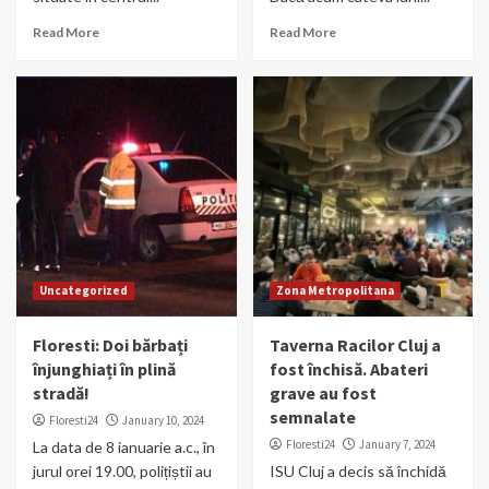
Read More
Read More
Uncategorized
Zona Metropolitana
Floresti: Doi bărbați
Taverna Racilor Cluj a
înjunghiați în plină
fost închisă. Abateri
stradă!
grave au fost
semnalate
Floresti24
January 10, 2024
Floresti24
January 7, 2024
La data de 8 ianuarie a.c., în
jurul orei 19.00, polițiștii au
ISU Cluj a decis să închidă