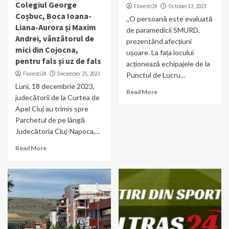
Colegiul George
Floresti24
October 13, 2023
Coșbuc, Boca Ioana-
,,O persoană este evaluată
Liana-Aurora și Maxim
de paramedicii SMURD,
Andrei, vânzătorul de
prezentând afecțiuni
mici din Cojocna,
ușoare. La fața locului
pentru fals și uz de fals
acționează echipajele de la
Floresti24
December 25, 2023
Punctul de Lucru...
Luni, 18 decembrie 2023,
Read More
judecătorii de la Curtea de
Apel Cluj au trimis spre
Parchetul de pe lângă
Judecătoria Cluj-Napoca,...
Read More