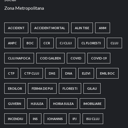
Zona Metropolitana
ACCIDENT
ACCIDENT MORTAL
ALIN TISE
ANM
ANPC
BOC
CCR
CJ CLUJ
CL FLORESTI
CLUJ
CLUJ NAPOCA
COD GALBEN
COVID
COVID-19
CTP
CTP CLUJ
DN1
DNA
ELEVI
EMIL BOC
EROILOR
FERMA DE PUI
FLORESTI
GILAU
GUVERN
H.SULEA
HORIA SULEA
IMOBILIARE
INCENDIU
INS
IOHANNIS
IPJ
ISU CLUJ