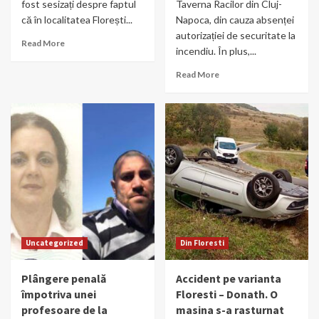
fost sesizați despre faptul
Taverna Racilor din Cluj-
că în localitatea Florești...
Napoca, din cauza absenței
autorizației de securitate la
Read More
incendiu. În plus,...
Read More
Uncategorized
Din Floresti
Plângere penală
Accident pe varianta
împotriva unei
Floresti – Donath. O
profesoare de la
masina s-a rasturnat