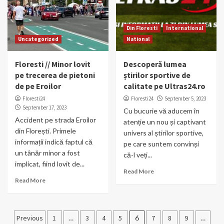
Din Floresti
International
Uncategorized
National
Floresti // Minor lovit
Descoperă lumea
pe trecerea de pietoni
știrilor sportive de
de pe Eroilor
calitate pe Ultras24.ro
Floresti24
Floresti24
September 5, 2023
September 17, 2023
Cu bucurie vă aducem în
Accident pe strada Eroilor
atenție un nou și captivant
din Florești. Primele
univers al știrilor sportive,
informații indică faptul că
pe care suntem convinși
un tânăr minor a fost
că-l veți...
implicat, fiind lovit de...
Read More
Read More
Posts
Previous
1
…
3
4
5
6
7
8
9
…