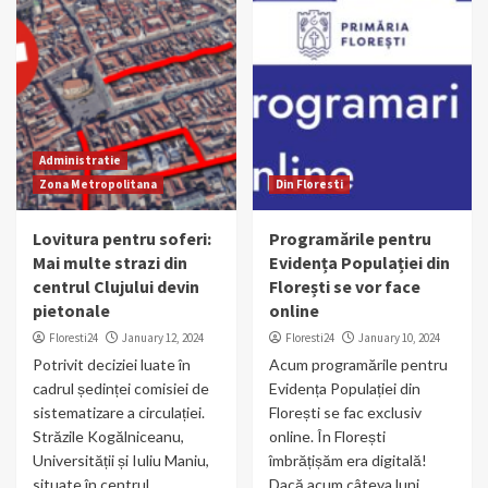
Administratie
Zona Metropolitana
Din Floresti
Lovitura pentru soferi:
Programările pentru
Mai multe strazi din
Evidența Populației din
centrul Clujului devin
Florești se vor face
pietonale
online
Floresti24
January 12, 2024
Floresti24
January 10, 2024
Potrivit deciziei luate în
Acum programările pentru
cadrul ședinței comisiei de
Evidența Populației din
sistematizare a circulației.
Florești se fac exclusiv
Străzile Kogălniceanu,
online. În Florești
Universității și Iuliu Maniu,
îmbrățișăm era digitală!
situate în centrul...
Dacă acum câteva luni...