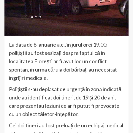
La data de 8 ianuarie a.c., în jurul orei 19.00,
polițiștii au fost sesizați despre faptul că în
localitatea Florești ar fi avut loc un conflict
spontan, în urma căruia doi bărbați au necesitat
îngrijiri medicale.
Polițiștii s-au deplasat de urgență în zona indicată,
unde au identificat doi tineri, de 19 și 20 de ani,
care prezentau leziuni ce ar fi putut fi provocate
cu un obiect tăietor-înțepător.
Cei doi tineri au fost preluați de un echipaj medical