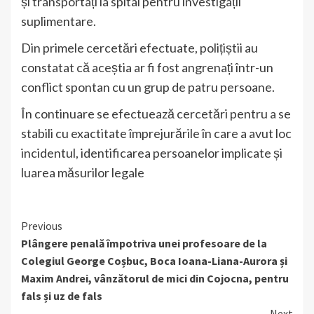
și transportați la spital pentru investigații
suplimentare.
Din primele cercetări efectuate, polițiștii au
constatat că aceștia ar fi fost angrenați într-un
conflict spontan cu un grup de patru persoane.
În continuare se efectuează cercetări pentru a se
stabili cu exactitate împrejurările în care a avut loc
incidentul, identificarea persoanelor implicate și
luarea măsurilor legale
Continue
Previous
Plângere penală împotriva unei profesoare de la
Reading
Colegiul George Coșbuc, Boca Ioana-Liana-Aurora și
Maxim Andrei, vânzătorul de mici din Cojocna, pentru
fals și uz de fals
Next