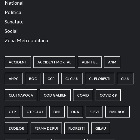
National
Politica
Sanatate
Social
Zona Metropolitana
ACCIDENT
ACCIDENT MORTAL
ALIN TISE
ANM
ANPC
BOC
CCR
CJ CLUJ
CL FLORESTI
CLUJ
CLUJ NAPOCA
COD GALBEN
COVID
COVID-19
CTP
CTP CLUJ
DN1
DNA
ELEVI
EMIL BOC
EROILOR
FERMA DE PUI
FLORESTI
GILAU