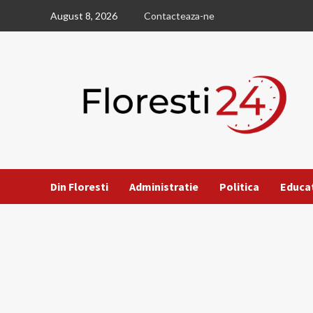
Skip
August 8, 2026
Contacteaza-ne
to
content
Din Floresti
Administratie
Politica
Educa