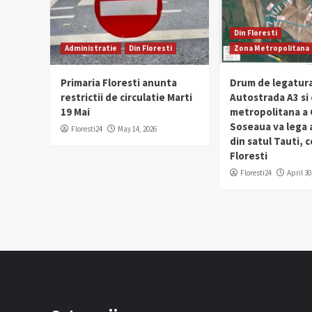
Din Floresti
Administratie
Din Floresti
Zona Metropolitana
Primaria Floresti anunta
Drum de legatura
restrictii de circulatie Marti
Autostrada A3 si
19 Mai
metropolitana a C
Soseaua va lega
Floresti24
May 14, 2026
din satul Tauti,
Floresti
Floresti24
April 30