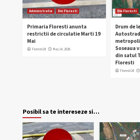
Administratie
Din Floresti
Din Floresti
Primaria Floresti anunta
Drum de l
restrictii de circulatie Marti 19
Autostrad
Mai
metropolit
Soseaua v
Floresti24
May 14, 2026
din satul
Floresti
Floresti24
Posibil sa te intereseze si…