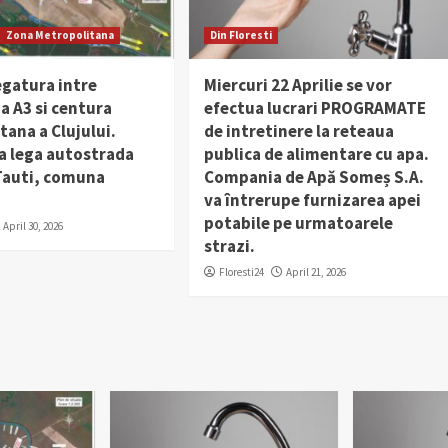
Zona Metropolitana
Din Floresti
egatura intre
Miercuri 22 Aprilie se vor
a A3 si centura
efectua lucrari PROGRAMATE
ana a Clujului.
de intretinere la reteaua
a lega autostrada
publica de alimentare cu apa.
 Tauti, comuna
Compania de Apă Someș S.A.
va întrerupe furnizarea apei
potabile pe urmatoarele
April 30, 2026
strazi.
Floresti24
April 21, 2026