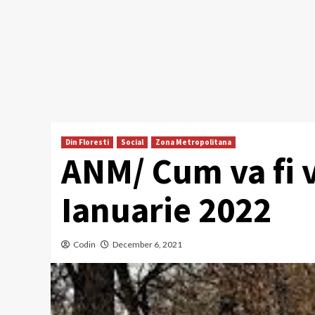
Din Floresti
Social
Zona Metropolitana
ANM/ Cum va fi 
Ianuarie 2022
Codin
December 6, 2021