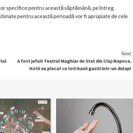
celor specifice pentru această săptămână, pe întreg
 estimate pentru această perioadă vor fi apropiate de cele
Next
utul
A fost jefuit Teatrul Maghiar de Stat din Cluj-Napoca.
Hotii au plecat cu toti banii gasiti intr-un dulap!