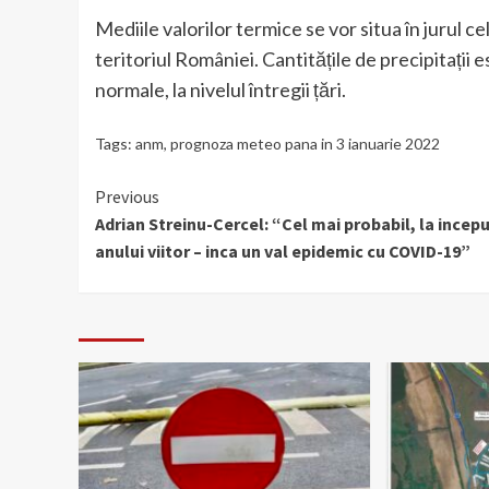
Mediile valorilor termice se vor situa în jurul 
teritoriul României. Cantitățile de precipitații
normale, la nivelul întregii țări.
Tags:
anm
,
prognoza meteo pana in 3 ianuarie 2022
Continue
Previous
Adrian Streinu-Cercel: “Cel mai probabil, la incep
Reading
anului viitor – inca un val epidemic cu COVID-19”