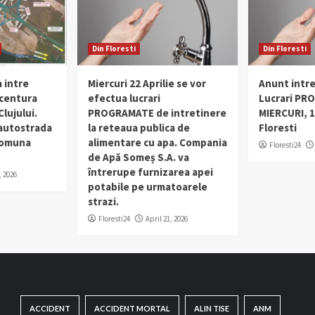
Din Floresti
Din Floresti
 intre
Miercuri 22 Aprilie se vor
Anunt intr
 centura
efectua lucrari
Lucrari PR
lujului.
PROGRAMATE de intretinere
MIERCURI, 1
 autostrada
la reteaua publica de
Floresti
 comuna
alimentare cu apa. Compania
Floresti24
de Apă Someș S.A. va
întrerupe furnizarea apei
, 2026
potabile pe urmatoarele
strazi.
Floresti24
April 21, 2026
ACCIDENT
ACCIDENT MORTAL
ALIN TISE
ANM