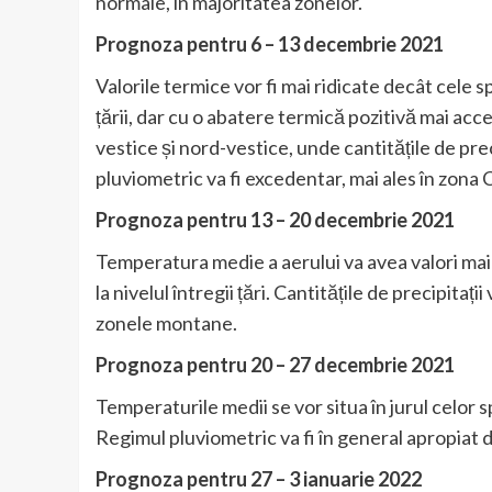
normale, în majoritatea zonelor.
Prognoza pentru 6 – 13 decembrie 2021
Valorile termice vor fi mai ridicate decât cele s
țării, dar cu o abatere termică pozitivă mai acc
vestice și nord-vestice, unde cantitățile de prec
pluviometric va fi excedentar, mai ales în zona 
Prognoza pentru 13 – 20 decembrie 2021
Temperatura medie a aerului va avea valori ma
la nivelul întregii țări. Cantitățile de precipitații 
zonele montane.
Prognoza pentru 20 – 27 decembrie 2021
Temperaturile medii se vor situa în jurul celor 
Regimul pluviometric va fi în general apropiat d
Prognoza pentru 27 – 3 ianuarie 2022