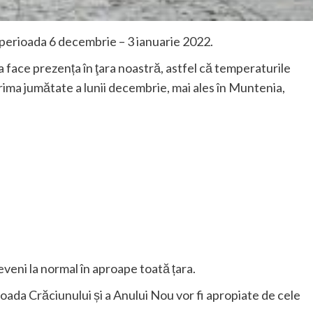
perioada 6 decembrie – 3 ianuarie 2022.
va face prezența în ţara noastră, astfel că temperaturile
prima jumătate a lunii decembrie, mai ales în Muntenia,
veni la normal în aproape toată țara.
erioada Crăciunului și a Anului Nou vor fi apropiate de cele