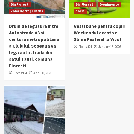
Din Floresti
Din Floresti
Evenimente
Zona Metropolitana
Social
Drum de legatura intre
Vesti bune pentru copii!
Autostrada A3 si
Weekendul acesta e
centura metropolitana
Slime Festival la Vivo!
a Clujului. Soseaua va
Floresti24
January 16, 2026
lega autostrada din
satul Tauti, comuna
Floresti
Floresti24
April 30, 2026