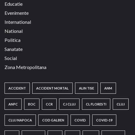
Educatie
Evenimente
International
National
Politica
Sanatate
Social
Zona Metropolitana
ACCIDENT
ACCIDENT MORTAL
ALIN TISE
ANM
ANPC
BOC
CCR
CJ CLUJ
CL FLORESTI
CLUJ
CLUJ NAPOCA
COD GALBEN
COVID
COVID-19