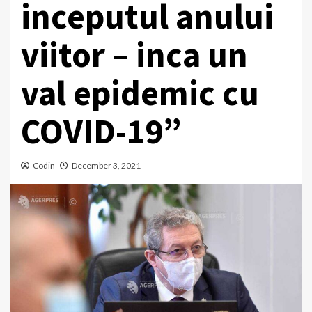
inceputul anului
viitor – inca un
val epidemic cu
COVID-19”
Codin
December 3, 2021