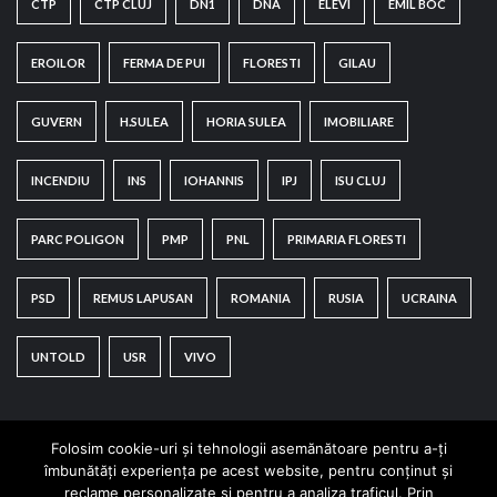
CTP
CTP CLUJ
DN1
DNA
ELEVI
EMIL BOC
EROILOR
FERMA DE PUI
FLORESTI
GILAU
GUVERN
H.SULEA
HORIA SULEA
IMOBILIARE
INCENDIU
INS
IOHANNIS
IPJ
ISU CLUJ
PARC POLIGON
PMP
PNL
PRIMARIA FLORESTI
PSD
REMUS LAPUSAN
ROMANIA
RUSIA
UCRAINA
UNTOLD
USR
VIVO
Folosim cookie-uri și tehnologii asemănătoare pentru a-ți
îmbunătăți experiența pe acest website, pentru conținut și
reclame personalizate și pentru a analiza traficul. Prin