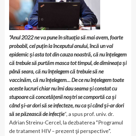
“Anul 2022 ne va pune în situaţia să mai avem, foarte
probabil, cel puţin la începutul anului, încă un val
epidemic şi asta tot din cauza noastră, că nu înţelegem
că trebuie să purtăm masca tot timpul, de dimineaţa şi
până seara, că nu înţelegem că trebuie să ne
vaccinăm, că nu înţelegem… De ce nu înţelegem toate
aceste lucruri chiar nu îmi dau seama şi constat cu
stupoare că concetăţenii noştri se comportă ca şi
când şi-ar dori să se infecteze, nu ca şi când şi-ar dori
să se păzească de infecţie
“
, a spus prof. univ. dr.
Adrian Streinu-Cercel, la dezbaterea “Programul
de tratament HIV – prezent şi perspective”.