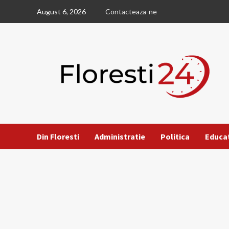
Skip
August 6, 2026
Contacteaza-ne
to
content
Din Floresti
Administratie
Politica
Educa