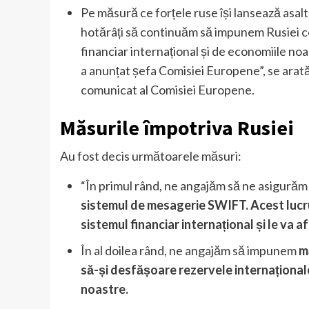
Pe măsură ce forțele ruse își lansează asal
hotărâți să continuăm să impunem Rusiei cos
financiar internațional și de economiile no
a anunțat șefa Comisiei Europene”, se arată
comunicat al Comisiei Europene.
Măsurile împotriva Rusiei
Au fost decis următoarele măsuri:
“În primul rând, ne angajăm să ne asigurăm
sistemul de mesagerie SWIFT. Acest lucr
sistemul financiar internațional și le va a
În al doilea rând, ne angajăm să impunem
m
să-și desfășoare rezervele internațional
noastre.