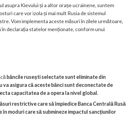
tul asupra Kievului și a altor orașe ucrainene, suntem
turi care vor izola și mai mult Rusia de sistemul
astre. Vom implementa aceste măsuri în zilele următoare,
 în declarația statelor menționate, conform unui
 că
băncile rusești selectate sunt eliminate din
u va asigura că aceste bănci sunt deconectate de
fecta capacitatea de a opera la nivel global.
ăsuri restrictive care să împiedice Banca Centrală Rusă
e în moduri care să submineze impactul sancțiunilor