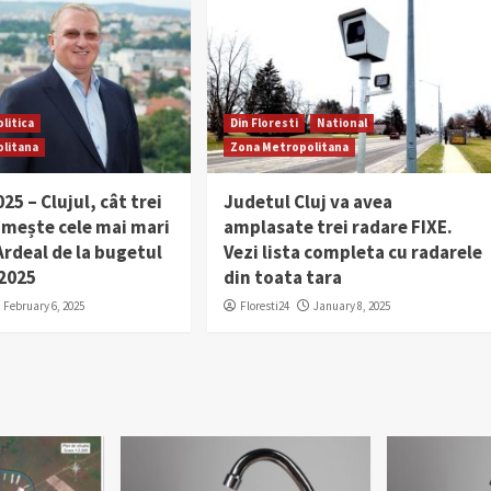
olitica
Din Floresti
National
litana
Zona Metropolitana
25 – Clujul, cât trei
Judetul Cluj va avea
imește cele mai mari
amplasate trei radare FIXE.
rdeal de la bugetul
Vezi lista completa cu radarele
 2025
din toata tara
February 6, 2025
Floresti24
January 8, 2025