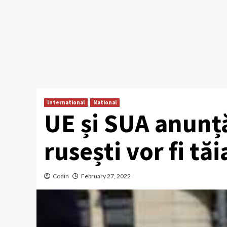
International
National
UE și SUA anunț
rusești vor fi tă
Codin
February 27, 2022