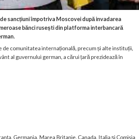
 de sancțiuni împotriva Moscovei după invadarea
umeroase bănci rusești din platforma interbancară
erman.
 de comunitatea internațională, precum și alte instituții,
vânt al guvernului german, a cărui țară prezidează în
ranța, Germania, Marea Britanie, Canada, Italia și Comisia