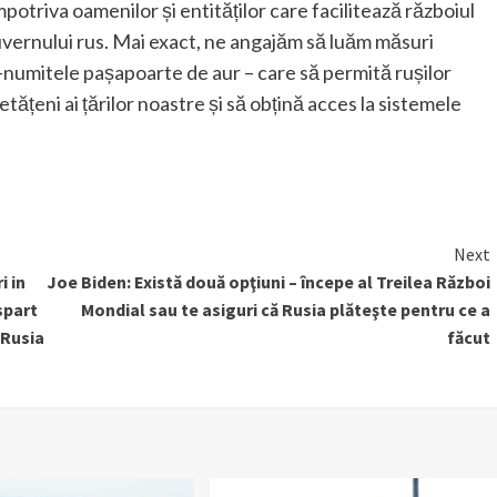
mpotriva oamenilor și entităților care facilitează războiul
guvernului rus. Mai exact, ne angajăm să luăm măsuri
-numitele pașapoarte de aur – care să permită rușilor
tățeni ai țărilor noastre și să obțină acces la sistemele
Next
i in
Joe Biden: Există două opţiuni – începe al Treilea Război
spart
Mondial sau te asiguri că Rusia plăteşte pentru ce a
 Rusia
făcut