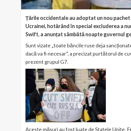
Țările occidentale au adoptat un nou pachet
Ucrainei, hotărând în special excluderea a n
Swift, a anunțat sâmbătă noapte guvernul g
Sunt vizate „toate băncile ruse deja sancționate
dacă va fi necesar”, a precizat purtătorul de cu
prezent grupul G7.
Aceste măsuri au fost luate de Statele Unite, F