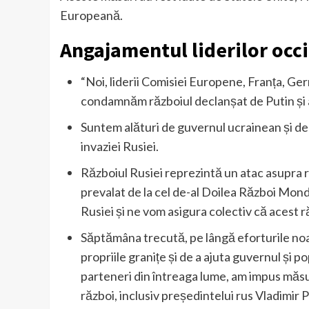
Europeană.
Angajamentul liderilor occ
“Noi, liderii Comisiei Europene, Franța, Ger
condamnăm războiul declanșat de Putin și at
Suntem alături de guvernul ucrainean și de 
invaziei Rusiei.
Războiul Rusiei reprezintă un atac asupra 
prevalat de la cel de-al Doilea Război Mon
Rusiei și ne vom asigura colectiv că acest 
Săptămâna trecută, pe lângă eforturile noa
propriile granițe și de a ajuta guvernul și pop
parteneri din întreaga lume, am impus măsuri 
război, inclusiv președintelui rus Vladimir P