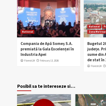
National
P
National
Zona Metropo
Compania de Apă Someș S.A.
Bugetul 20
premiată la Gala Excelenței în
județe. Pr
Industria Apei
sume din A
de stat în
Floresti24
February 13, 2026
Floresti24
Posibil sa te intereseze si…