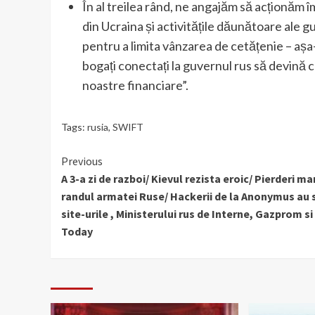
În al treilea rând, ne angajăm să acționăm î
din Ucraina și activitățile dăunătoare ale 
pentru a limita vânzarea de cetățenie – așa
bogați conectați la guvernul rus să devină ce
noastre financiare”.
Tags:
rusia
,
SWIFT
Continue
Previous
A 3-a zi de razboi/ Kievul rezista eroic/ Pierderi mar
Reading
randul armatei Ruse/ Hackerii de la Anonymus au 
site-urile , Ministerului rus de Interne, Gazprom si
Today