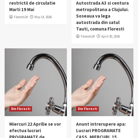
restrictii de circulatie
Autostrada A3 si centura
Marti 19 Mai
metropolitana a Clujului.
Soseaua va lega
Floresti24
May 14, 2026
autostrada din satul
Tauti, comuna Floresti
Floresti24
April 30, 2026
Din Floresti
Din Floresti
Miercuri 22 Aprilie se vor
Anunt intrerupere apa:
efectua lucrari
Lucrari PROGRAMATE
PROGRAMATE de
CASS, MIERCURI, 15