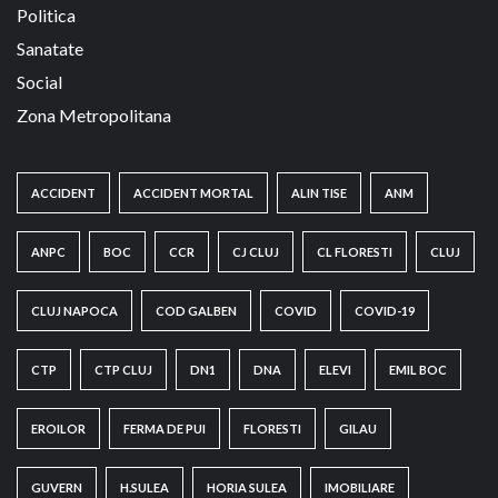
Politica
Sanatate
Social
Zona Metropolitana
ACCIDENT
ACCIDENT MORTAL
ALIN TISE
ANM
ANPC
BOC
CCR
CJ CLUJ
CL FLORESTI
CLUJ
CLUJ NAPOCA
COD GALBEN
COVID
COVID-19
CTP
CTP CLUJ
DN1
DNA
ELEVI
EMIL BOC
EROILOR
FERMA DE PUI
FLORESTI
GILAU
GUVERN
H.SULEA
HORIA SULEA
IMOBILIARE