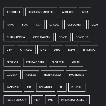
ACCIDENT
ACCIDENT MORTAL
ALIN TISE
ANM
ANPC
BOC
CCR
CJ CLUJ
CL FLORESTI
CLUJ
CLUJ NAPOCA
COD GALBEN
COVID
COVID-19
CTP
CTP CLUJ
DN1
DNA
ELEVI
EMIL BOC
EROILOR
FERMA DE PUI
FLORESTI
GILAU
GUVERN
H.SULEA
HORIA SULEA
IMOBILIARE
INCENDIU
INS
IOHANNIS
IPJ
ISU CLUJ
PARC POLIGON
PMP
PNL
PRIMARIA FLORESTI