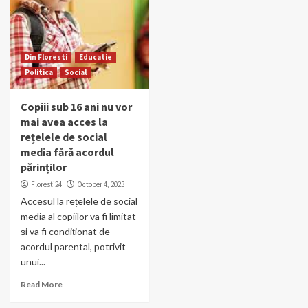
Din Floresti
Educatie
Politica
Social
Copiii sub 16 ani nu vor
mai avea acces la
rețelele de social
media fără acordul
părinților
Floresti24
October 4, 2023
Accesul la rețelele de social
media al copiilor va fi limitat
și va fi condiționat de
acordul parental, potrivit
unui...
Read More