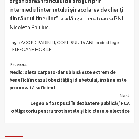
organizarea traficului de droguri prin
intermediul internetului şi racolarea de clienţi
din rândul tinerilor”
, a adăugat senatoarea PNL
Nicoleta Pauliuc.
Tags:
ACORD PARINTI
,
COPII SUB 16 ANI
,
proiect lege
,
TELEFOANE MOBILE
Continue
Previous
Medic: Dieta carpato-danubiană este extrem de
Reading
benefică în cazul obezităţii şi diabetului, însă nu este
promovată suficient
Next
Legea a fost pusă în dezbatere publică// RCA
obligatoriu pentru trotinetele și bicicletele electrice