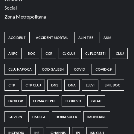
Social
Zona Metropolitana
ACCIDENT
ACCIDENT MORTAL
ALIN TISE
ANM
ANPC
BOC
CCR
CJ CLUJ
CL FLORESTI
CLUJ
CLUJ NAPOCA
COD GALBEN
COVID
COVID-19
CTP
CTP CLUJ
DN1
DNA
ELEVI
EMIL BOC
EROILOR
FERMA DE PUI
FLORESTI
GILAU
GUVERN
H.SULEA
HORIA SULEA
IMOBILIARE
INCENDIU
INS
IOHANNIS
IPJ
ISU CLUJ