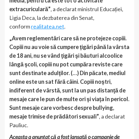
media, pentru că este tot o activitate
extracuriculară”
, a declarat ministrul Educației,
Ligia Deca, la dezbaterea din Senat,
conform
realitatea.net
.
„Avem reglementări care să ne protejeze copiii.
Copiii nu au voie să cumpere ţigări până la vârsta
de 18 ani, nu se vând ţigări şi băuturi alcoolice
lângă şcoli, copiii nu pot cumpăra reviste care
sunt destinate adulţilor. (…) Din păcate, mediul
online este un sat fără câini. Copiii noştri,
indiferent de vârstă, sunt la un pas distanţă de
mesaje care le pun de multe ori şi viaţa în pericol.
Sunt mesaje care vorbesc despre bullying,
mesaje trimise de prădători sexuali”
, a declarat
Pauliuc.
Aceasta a anunţat că a fost lansată o campanie de