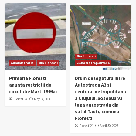
Din Floresti
Administratie
Din Floresti
Zona Metropolitana
Primaria Floresti
Drum de legatura intre
anunta restrictii de
Autostrada A3 si
circulatie Marti 19 Mai
centura metropolitana
a Clujului. Soseaua va
Floresti24
May 14, 2026
lega autostrada din
satul Tauti, comuna
Floresti
Floresti24
April 30, 2026