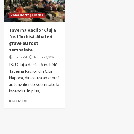
Zona Metropolitana
Taverna Racilor Cluj a
fost închisă. Abateri
grave au fost
semnalate
Floresti24
January 7, 2024
ISU Cluj a decis să închidă
Taverna Racilor din Cluj-
Napoca, din cauza absenței
autorizației de securitate la
incendiu. În plus,...
Read More