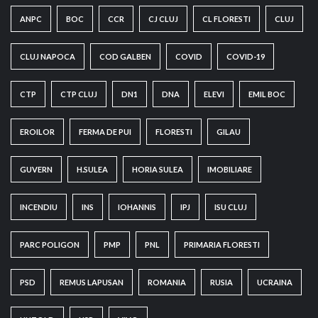
ANPC
BOC
CCR
CJ CLUJ
CL FLORESTI
CLUJ
CLUJ NAPOCA
COD GALBEN
COVID
COVID-19
CTP
CTP CLUJ
DN1
DNA
ELEVI
EMIL BOC
EROILOR
FERMA DE PUI
FLORESTI
GILAU
GUVERN
H.SULEA
HORIA SULEA
IMOBILIARE
INCENDIU
INS
IOHANNIS
IPJ
ISU CLUJ
PARC POLIGON
PMP
PNL
PRIMARIA FLORESTI
PSD
REMUS LAPUSAN
ROMANIA
RUSIA
UCRAINA