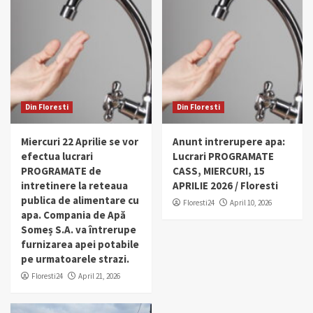
Din Floresti
Din Floresti
Miercuri 22 Aprilie se vor
Anunt intrerupere apa:
efectua lucrari
Lucrari PROGRAMATE
PROGRAMATE de
CASS, MIERCURI, 15
intretinere la reteaua
APRILIE 2026 / Floresti
publica de alimentare cu
Floresti24
April 10, 2026
apa. Compania de Apă
Someș S.A. va întrerupe
furnizarea apei potabile
pe urmatoarele strazi.
Floresti24
April 21, 2026