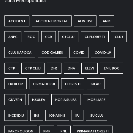
Zona Metropolitana
ACCIDENT
ACCIDENT MORTAL
ALIN TISE
ANM
ANPC
BOC
CCR
CJ CLUJ
CL FLORESTI
CLUJ
CLUJ NAPOCA
COD GALBEN
COVID
COVID-19
CTP
CTP CLUJ
DN1
DNA
ELEVI
EMIL BOC
EROILOR
FERMA DE PUI
FLORESTI
GILAU
GUVERN
H.SULEA
HORIA SULEA
IMOBILIARE
INCENDIU
INS
IOHANNIS
IPJ
ISU CLUJ
PARC POLIGON
PMP
PNL
PRIMARIA FLORESTI