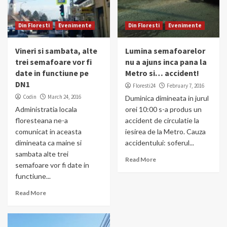
Din Floresti
Evenimente
Din Floresti
Evenimente
Vineri si sambata, alte
Lumina semafoarelor
trei semafoare vor fi
nu a ajuns inca pana la
date in functiune pe
Metro si… accident!
DN1
Floresti24
February 7, 2016
Codin
March 24, 2016
Duminica dimineata in jurul
Administratia locala
orei 10:00 s-a produs un
floresteana ne-a
accident de circulatie la
comunicat in aceasta
iesirea de la Metro. Cauza
dimineata ca maine si
accidentului: soferul...
sambata alte trei
Read More
semafoare vor fi date in
functiune...
Read More