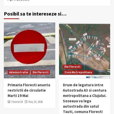
Posibil sa te intereseze si…
Din Floresti
Administratie
Din Floresti
Zona Metropolitana
Primaria Floresti anunta
Drum de legatura intre
restrictii de circulatie
Autostrada A3 si centura
Marti 19 Mai
metropolitana a Clujului.
Soseaua va lega
Floresti24
May 14, 2026
autostrada din satul
Tauti, comuna Floresti