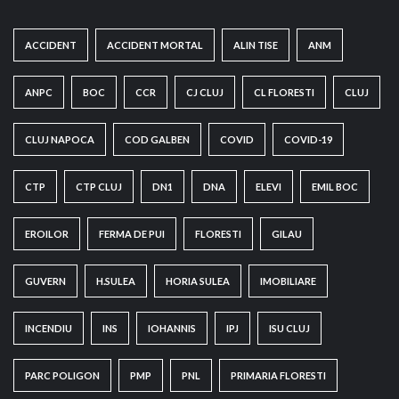
ACCIDENT
ACCIDENT MORTAL
ALIN TISE
ANM
ANPC
BOC
CCR
CJ CLUJ
CL FLORESTI
CLUJ
CLUJ NAPOCA
COD GALBEN
COVID
COVID-19
CTP
CTP CLUJ
DN1
DNA
ELEVI
EMIL BOC
EROILOR
FERMA DE PUI
FLORESTI
GILAU
GUVERN
H.SULEA
HORIA SULEA
IMOBILIARE
INCENDIU
INS
IOHANNIS
IPJ
ISU CLUJ
PARC POLIGON
PMP
PNL
PRIMARIA FLORESTI