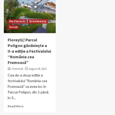
Din Floresti
Evenimente
Social
Florești// Parcul
Poligon găzduiește a
II-a ediție a Festivalului
“România cea
Frumoasă”
Floresti24
August 29, 2023
Cea de-a doua ediție a
festivalului "România cea
Frumoasă" va avea loc în
Parcul Poligon, din 1 până
în 3...
Read More