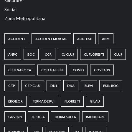
Sanatate
Social
Zona Metropolitana
ACCIDENT
ACCIDENT MORTAL
ALIN TISE
ANM
ANPC
BOC
CCR
CJ CLUJ
CL FLORESTI
CLUJ
CLUJ NAPOCA
COD GALBEN
COVID
COVID-19
CTP
CTP CLUJ
DN1
DNA
ELEVI
EMIL BOC
EROILOR
FERMA DE PUI
FLORESTI
GILAU
GUVERN
H.SULEA
HORIA SULEA
IMOBILIARE