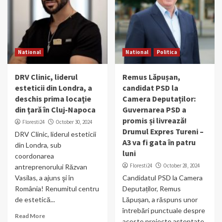
National
National
Politica
DRV Clinic, liderul
Remus Lăpușan,
esteticii din Londra, a
candidat PSD la
deschis prima locaţie
Camera Deputaților:
din ţară în Cluj-Napoca
Guvernarea PSD a
promis și livrează!
Floresti24
October 30, 2024
Drumul Expres Tureni –
DRV Clinic, liderul esteticii
A3 va fi gata în patru
din Londra, sub
luni
coordonarea
Floresti24
October 28, 2024
antreprenorului Răzvan
Vasilas, a ajuns şi în
Candidatul PSD la Camera
România! Renumitul centru
Deputaților, Remus
de estetică...
Lăpușan, a răspuns unor
întrebări punctuale despre
Read More
aceste proiecte așteptate