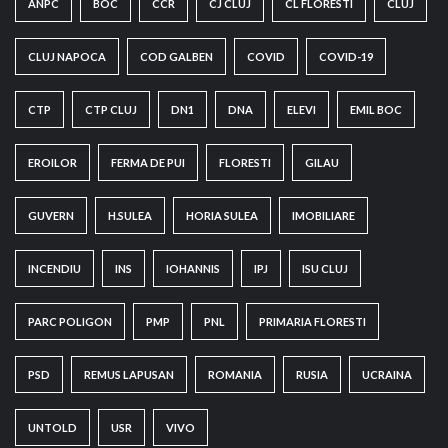
ANPC
BOC
CCR
CJ CLUJ
CL FLORESTI
CLUJ
CLUJ NAPOCA
COD GALBEN
COVID
COVID-19
CTP
CTP CLUJ
DN1
DNA
ELEVI
EMIL BOC
EROILOR
FERMA DE PUI
FLORESTI
GILAU
GUVERN
H.SULEA
HORIA SULEA
IMOBILIARE
INCENDIU
INS
IOHANNIS
IPJ
ISU CLUJ
PARC POLIGON
PMP
PNL
PRIMARIA FLORESTI
PSD
REMUS LAPUSAN
ROMANIA
RUSIA
UCRAINA
UNTOLD
USR
VIVO