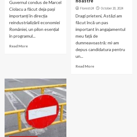
noastre
Guvernul condus de Marcel
Floresti24
October 20, 2024
Ciolacu a făcut deja pași
importanți în direcția
Dragi prieteni, Astăzi am
reindustrializării economiei
făcut încă un pas
României, un pilon esențial
important în angajamentul
în programul...
meu față de
dumneavoastră: mi-am
Read More
depus candidatura pentru
un...
Read More