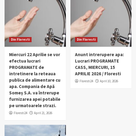
Din Floresti
Din Floresti
Miercuri 22 Aprilie se vor
Anunt intrerupere apa:
efectua lucrari
Lucrari PROGRAMATE
PROGRAMATE de
CASS, MIERCURI, 15
intretinere la reteaua
APRILIE 2026 / Floresti
publica de alimentare cu
Floresti24
April 10, 2026
apa. Compania de Apă
Someș S.A. va întrerupe
furnizarea apei potabile
pe urmatoarele strazi.
Floresti24
April 21, 2026