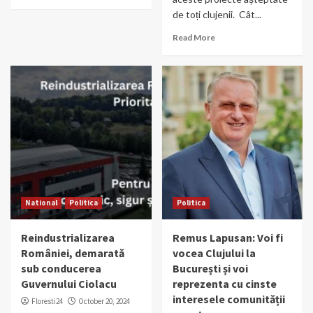
de toți clujenii. Cât...
Read More
National
Politica
Politica
Reindustrializarea
Remus Lapusan: Voi fi
României, demarată
vocea Clujului la
sub conducerea
București și voi
Guvernului Ciolacu
reprezenta cu cinste
interesele comunității
Floresti24
October 20, 2024