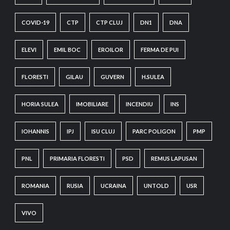
COVID-19
CTP
CTP CLUJ
DN1
DNA
ELEVI
EMIL BOC
EROILOR
FERMA DE PUI
FLORESTI
GILAU
GUVERN
H.SULEA
HORIA SULEA
IMOBILIARE
INCENDIU
INS
IOHANNIS
IPJ
ISU CLUJ
PARC POLIGON
PMP
PNL
PRIMARIA FLORESTI
PSD
REMUS LAPUSAN
ROMANIA
RUSIA
UCRAINA
UNTOLD
USR
VIVO