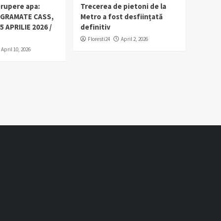
erupere apa:
Trecerea de pietoni de la
OGRAMATE CASS,
Metro a fost desființată
5 APRILIE 2026 /
definitiv
Floresti24
April 2, 2026
April 10, 2026