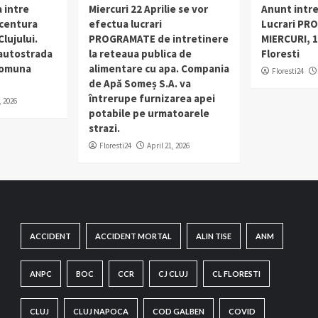
 intre
Miercuri 22 Aprilie se vor
Anunt intr
 centura
efectua lucrari
Lucrari PR
lujului.
PROGRAMATE de intretinere
MIERCURI, 1
 autostrada
la reteaua publica de
Floresti
 comuna
alimentare cu apa. Compania
Floresti24
de Apă Someș S.A. va
întrerupe furnizarea apei
, 2026
potabile pe urmatoarele
strazi.
Floresti24
April 21, 2026
ACCIDENT
ACCIDENT MORTAL
ALIN TISE
ANM
ANPC
BOC
CCR
CJ CLUJ
CL FLORESTI
CLUJ
CLUJ NAPOCA
COD GALBEN
COVID