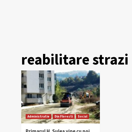
reabilitare strazi
Administratie
Din Floresti
Social
Primarul H. Sulea vine cu noi