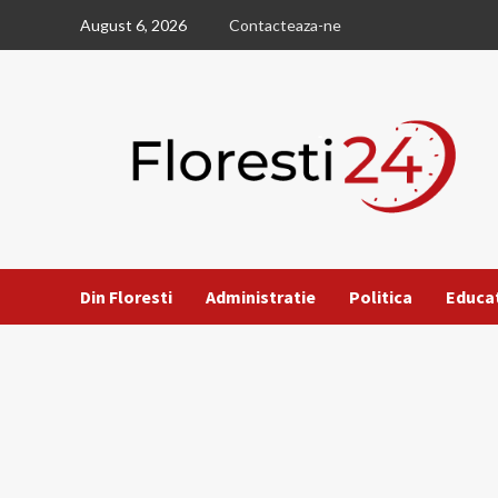
Skip
August 6, 2026
Contacteaza-ne
to
content
Din Floresti
Administratie
Politica
Educa