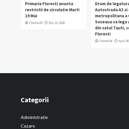
Primaria Floresti anunta
Drum de legatura
restrictii de circulatie Marti
Autostrada A3 si
19 Mai
metropolitana a C
Soseaua va lega
Floresti24
May 14, 2026
din satul Tauti,
Floresti
Floresti24
April 30
Categorii
Administratie
Cazare