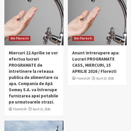
Din Floresti
Din Floresti
Miercuri 22 Aprilie se vor
Anunt intrerupere apa:
efectua lucrari
Lucrari PROGRAMATE
PROGRAMATE de
CASS, MIERCURI, 15
intretinere la reteaua
APRILIE 2026 / Floresti
publica de alimentare cu
Floresti24
April 10, 2026
apa. Compania de Apă
Someș S.A. va întrerupe
furnizarea apei potabile
pe urmatoarele strazi.
Floresti24
April 21, 2026