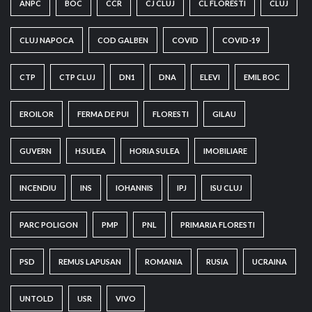
ANPC
BOC
CCR
CJ CLUJ
CL FLORESTI
CLUJ
CLUJ NAPOCA
COD GALBEN
COVID
COVID-19
CTP
CTP CLUJ
DN1
DNA
ELEVI
EMIL BOC
EROILOR
FERMA DE PUI
FLORESTI
GILAU
GUVERN
H.SULEA
HORIA SULEA
IMOBILIARE
INCENDIU
INS
IOHANNIS
IPJ
ISU CLUJ
PARC POLIGON
PMP
PNL
PRIMARIA FLORESTI
PSD
REMUS LAPUSAN
ROMANIA
RUSIA
UCRAINA
UNTOLD
USR
VIVO