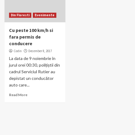
Din Floresti
Evenimente
Cu peste 100 km/h si
fara permis de
conducere
Codin
December 8, 2017
La data de 9 noiembrie în
jurul orei 00:30, polițiștii din
cadrul Serviciul Rutier au
depistat un conducător
auto care...
Read More