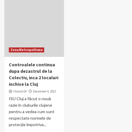
Zona Metropolitana
Controalele continua
dupa dezastrul de la
Colectiv, inca 2 localuri
inchise la Cluj
Floresti24
December 4, 2015
ISU Cluj a făcut o nouă
razie în cluburile clujene
pentru a vedea cum sunt
respectate normele de
protecție împotriva...