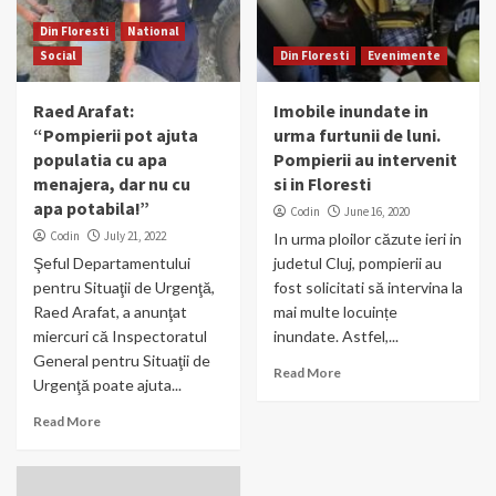
Din Floresti
National
Social
Din Floresti
Evenimente
Raed Arafat:
Imobile inundate in
“Pompierii pot ajuta
urma furtunii de luni.
populatia cu apa
Pompierii au intervenit
menajera, dar nu cu
si in Floresti
apa potabila!”
Codin
June 16, 2020
Codin
July 21, 2022
In urma ploilor căzute ieri in
Şeful Departamentului
judetul Cluj, pompierii au
pentru Situaţii de Urgenţă,
fost solicitati să intervina la
Raed Arafat, a anunţat
mai multe locuințe
miercuri că Inspectoratul
inundate. Astfel,...
General pentru Situaţii de
Read More
Urgenţă poate ajuta...
Read More