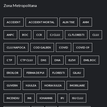
Zona Metropolitana
ACCIDENT
ACCIDENT MORTAL
ALIN TISE
ANM
ANPC
BOC
CCR
CJ CLUJ
CL FLORESTI
CLUJ
CLUJ NAPOCA
COD GALBEN
COVID
COVID-19
CTP
CTP CLUJ
DN1
DNA
ELEVI
EMIL BOC
EROILOR
FERMA DE PUI
FLORESTI
GILAU
GUVERN
H.SULEA
HORIA SULEA
IMOBILIARE
INCENDIU
INS
IOHANNIS
IPJ
ISU CLUJ