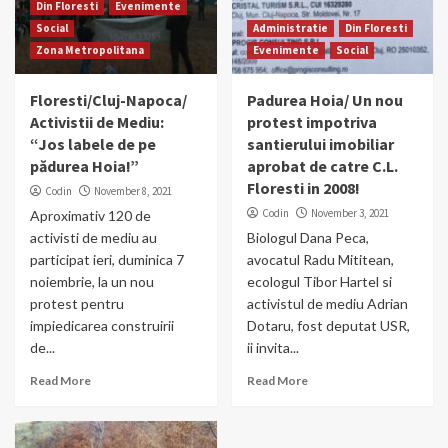
Din Floresti
Evenimente
Social
Administratie
Din Floresti
Zona Metropolitana
Evenimente
Social
Floresti/Cluj-Napoca/
Padurea Hoia/ Un nou
Activistii de Mediu:
protest impotriva
“Jos labele de pe
santierului imobiliar
pădurea Hoia!”
aprobat de catre C.L.
Floresti in 2008!
Codin
November 8, 2021
Codin
November 3, 2021
Aproximativ 120 de
activisti de mediu au
Biologul Dana Peca,
participat ieri, duminica 7
avocatul Radu Mititean,
noiembrie, la un nou
ecologul Tibor Hartel si
protest pentru
activistul de mediu Adrian
impiedicarea construirii
Dotaru, fost deputat USR,
de...
ii invita...
Read More
Read More