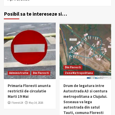
Posibil sa te intereseze si…
Din Floresti
Administratie
Din Floresti
Zona Metropolitana
Primaria Floresti anunta
Drum de legatura intre
restrictii de circulatie
Autostrada A3 si centura
Marti 19 Mai
metropolitana a Clujului.
Soseaua va lega
Floresti24
May 14, 2026
autostrada din satul
Tauti, comuna Floresti