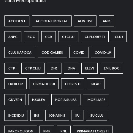
Zona Metropolitana
ACCIDENT
ACCIDENT MORTAL
ALIN TISE
ANM
ANPC
BOC
CCR
CJ CLUJ
CL FLORESTI
CLUJ
CLUJ NAPOCA
COD GALBEN
COVID
COVID-19
CTP
CTP CLUJ
DN1
DNA
ELEVI
EMIL BOC
EROILOR
FERMA DE PUI
FLORESTI
GILAU
GUVERN
H.SULEA
HORIA SULEA
IMOBILIARE
INCENDIU
INS
IOHANNIS
IPJ
ISU CLUJ
PARC POLIGON
PMP
PNL
PRIMARIA FLORESTI