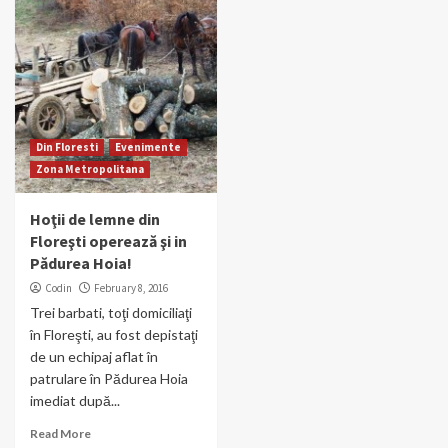
Din Floresti
Evenimente
Zona Metropolitana
Hoţii de lemne din
Floreşti operează şi in
Pădurea Hoia!
Codin
February 8, 2016
Trei barbati, toţi domiciliaţi
în Floreşti, au fost depistaţi
de un echipaj aflat în
patrulare în Pădurea Hoia
imediat după...
Read More