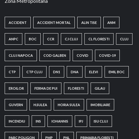
Zona Metropolitana
ACCIDENT
ACCIDENT MORTAL
ALIN TISE
ANM
ANPC
BOC
CCR
CJ CLUJ
CL FLORESTI
CLUJ
CLUJ NAPOCA
COD GALBEN
COVID
COVID-19
CTP
CTP CLUJ
DN1
DNA
ELEVI
EMIL BOC
EROILOR
FERMA DE PUI
FLORESTI
GILAU
GUVERN
H.SULEA
HORIA SULEA
IMOBILIARE
INCENDIU
INS
IOHANNIS
IPJ
ISU CLUJ
PARC POLIGON
PMP
PNL
PRIMARIA FLORESTI