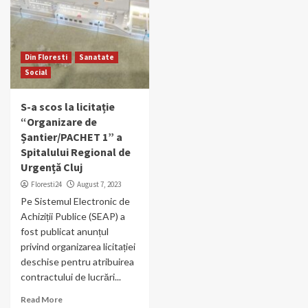
Din Floresti
Sanatate
Social
S-a scos la licitație
“Organizare de
Șantier/PACHET 1” a
Spitalului Regional de
Urgență Cluj
Floresti24
August 7, 2023
Pe Sistemul Electronic de
Achiziții Publice (SEAP) a
fost publicat anunțul
privind organizarea licitației
deschise pentru atribuirea
contractului de lucrări...
Read More