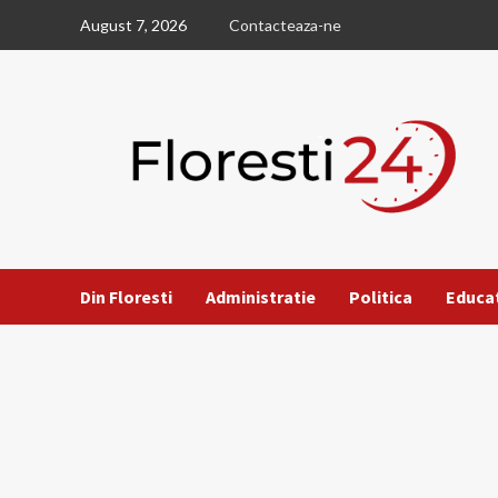
Skip
August 7, 2026
Contacteaza-ne
to
content
Din Floresti
Administratie
Politica
Educa