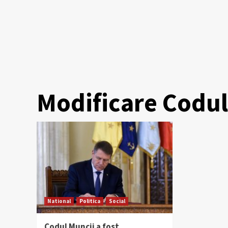
Modificare Codul
National
Politica
Social
Codul Muncii a fost