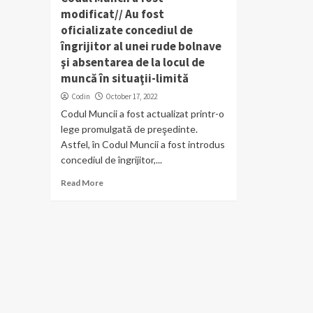
modificat// Au fost
oficializate concediul de
îngrijitor al unei rude bolnave
şi absentarea de la locul de
muncă în situaţii-limită
Codin
October 17, 2022
Codul Muncii a fost actualizat printr-o
lege promulgată de preşedinte.
Astfel, în Codul Muncii a fost introdus
concediul de îngrijitor,...
Read More