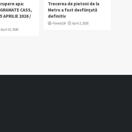
erupere apa:
Trecerea de pietoni de la
OGRAMATE CASS,
Metro a fost desființată
5 APRILIE 2026 /
definitiv
Floresti24
April 2, 2026
April 10, 2026