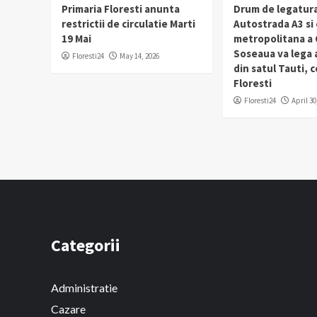
Primaria Floresti anunta
Drum de legatura
restrictii de circulatie Marti
Autostrada A3 si
19 Mai
metropolitana a C
Soseaua va lega
Floresti24
May 14, 2026
din satul Tauti,
Floresti
Floresti24
April 30
Categorii
Administratie
Cazare