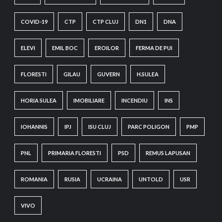
COVID-19
CTP
CTP CLUJ
DN1
DNA
ELEVI
EMIL BOC
EROILOR
FERMA DE PUI
FLORESTI
GILAU
GUVERN
H.SULEA
HORIA SULEA
IMOBILIARE
INCENDIU
INS
IOHANNIS
IPJ
ISU CLUJ
PARC POLIGON
PMP
PNL
PRIMARIA FLORESTI
PSD
REMUS LAPUSAN
ROMANIA
RUSIA
UCRAINA
UNTOLD
USR
VIVO