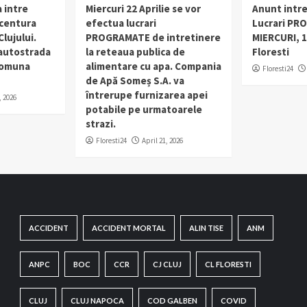
 intre
Miercuri 22 Aprilie se vor
Anunt intr
 centura
efectua lucrari
Lucrari PR
lujului.
PROGRAMATE de intretinere
MIERCURI, 1
 autostrada
la reteaua publica de
Floresti
 comuna
alimentare cu apa. Compania
Floresti24
de Apă Someș S.A. va
întrerupe furnizarea apei
, 2026
potabile pe urmatoarele
strazi.
Floresti24
April 21, 2026
ACCIDENT
ACCIDENT MORTAL
ALIN TISE
ANM
ANPC
BOC
CCR
CJ CLUJ
CL FLORESTI
CLUJ
CLUJ NAPOCA
COD GALBEN
COVID