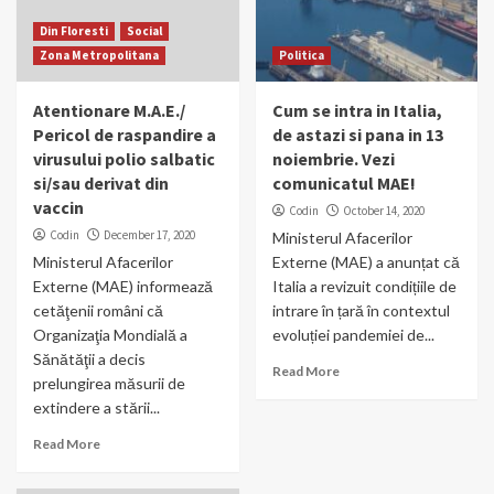
Din Floresti
Social
Zona Metropolitana
Politica
Atentionare M.A.E./
Cum se intra in Italia,
Pericol de raspandire a
de astazi si pana in 13
virusului polio salbatic
noiembrie. Vezi
si/sau derivat din
comunicatul MAE!
vaccin
Codin
October 14, 2020
Codin
December 17, 2020
Ministerul Afacerilor
Ministerul Afacerilor
Externe (MAE) a anunțat că
Externe (MAE) informează
Italia a revizuit condițiile de
cetăţenii români că
intrare în țară în contextul
Organizaţia Mondială a
evoluției pandemiei de...
Sănătăţii a decis
Read More
prelungirea măsurii de
extindere a stării...
Read More