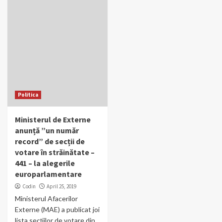
Politica
Ministerul de Externe
anunță ”un număr
record” de secții de
votare în străinătate –
441 – la alegerile
europarlamentare
Codin
April 25, 2019
Ministerul Afacerilor
Externe (MAE) a publicat joi
lista secțiilor de votare din