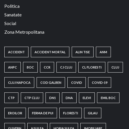
Politica
Sanatate
Social
Zona Metropolitana
ACCIDENT
ACCIDENT MORTAL
ALIN TISE
ANM
ANPC
BOC
CCR
CJ CLUJ
CL FLORESTI
CLUJ
CLUJ NAPOCA
COD GALBEN
COVID
COVID-19
CTP
CTP CLUJ
DN1
DNA
ELEVI
EMIL BOC
EROILOR
FERMA DE PUI
FLORESTI
GILAU
GUVERN
H.SULEA
HORIA SULEA
IMOBILIARE