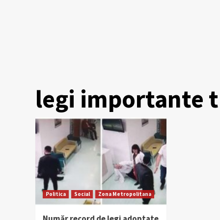
legi importante t
Politica
Social
Zona Metropolitana
Număr record de legi adoptate