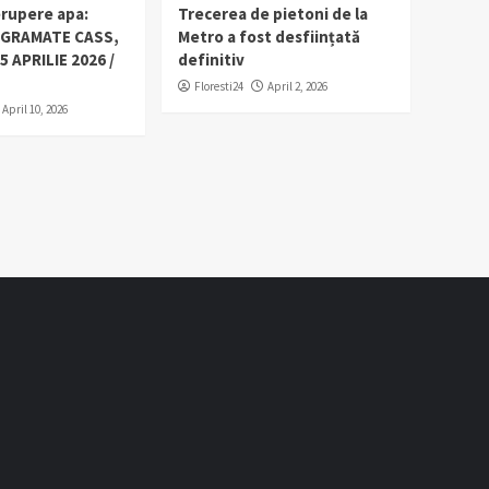
erupere apa:
Trecerea de pietoni de la
OGRAMATE CASS,
Metro a fost desființată
5 APRILIE 2026 /
definitiv
Floresti24
April 2, 2026
April 10, 2026