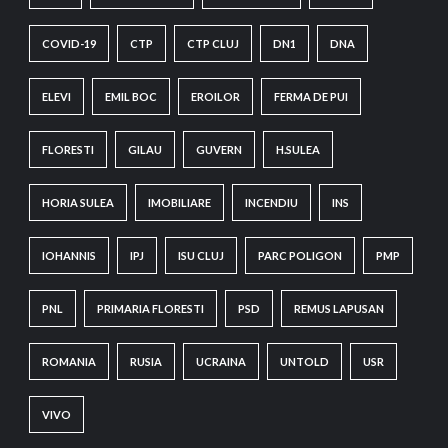
COVID-19
CTP
CTP CLUJ
DN1
DNA
ELEVI
EMIL BOC
EROILOR
FERMA DE PUI
FLORESTI
GILAU
GUVERN
H.SULEA
HORIA SULEA
IMOBILIARE
INCENDIU
INS
IOHANNIS
IPJ
ISU CLUJ
PARC POLIGON
PMP
PNL
PRIMARIA FLORESTI
PSD
REMUS LAPUSAN
ROMANIA
RUSIA
UCRAINA
UNTOLD
USR
VIVO