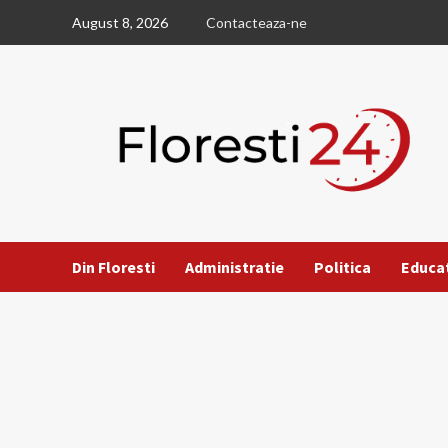
Skip
August 8, 2026
Contacteaza-ne
to
content
Din Floresti
Administratie
Politica
Educa