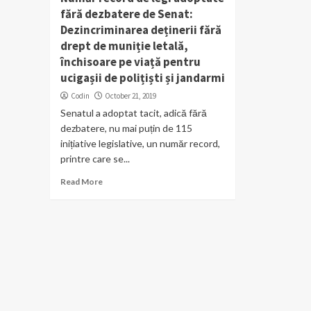
fără dezbatere de Senat:
Dezincriminarea deținerii fără
drept de muniție letală,
închisoare pe viață pentru
ucigașii de polițiști și jandarmi
Codin
October 21, 2019
Senatul a adoptat tacit, adică fără
dezbatere, nu mai puțin de 115
inițiative legislative, un număr record,
printre care se...
Read More