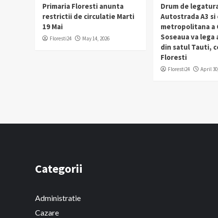
Primaria Floresti anunta
Drum de legatura
restrictii de circulatie Marti
Autostrada A3 si
19 Mai
metropolitana a C
Soseaua va lega
Floresti24
May 14, 2026
din satul Tauti,
Floresti
Floresti24
April 30
Categorii
Administratie
Cazare