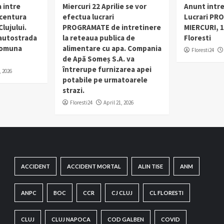
 intre
Miercuri 22 Aprilie se vor
Anunt intr
 centura
efectua lucrari
Lucrari PR
lujului.
PROGRAMATE de intretinere
MIERCURI, 1
 autostrada
la reteaua publica de
Floresti
 comuna
alimentare cu apa. Compania
Floresti24
de Apă Someș S.A. va
întrerupe furnizarea apei
, 2026
potabile pe urmatoarele
strazi.
Floresti24
April 21, 2026
ACCIDENT
ACCIDENT MORTAL
ALIN TISE
ANM
ANPC
BOC
CCR
CJ CLUJ
CL FLORESTI
CLUJ
CLUJ NAPOCA
COD GALBEN
COVID