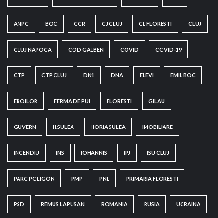
ANPC
BOC
CCR
CJ CLUJ
CL FLORESTI
CLUJ
CLUJ NAPOCA
COD GALBEN
COVID
COVID-19
CTP
CTP CLUJ
DN1
DNA
ELEVI
EMIL BOC
EROILOR
FERMA DE PUI
FLORESTI
GILAU
GUVERN
H.SULEA
HORIA SULEA
IMOBILIARE
INCENDIU
INS
IOHANNIS
IPJ
ISU CLUJ
PARC POLIGON
PMP
PNL
PRIMARIA FLORESTI
PSD
REMUS LAPUSAN
ROMANIA
RUSIA
UCRAINA