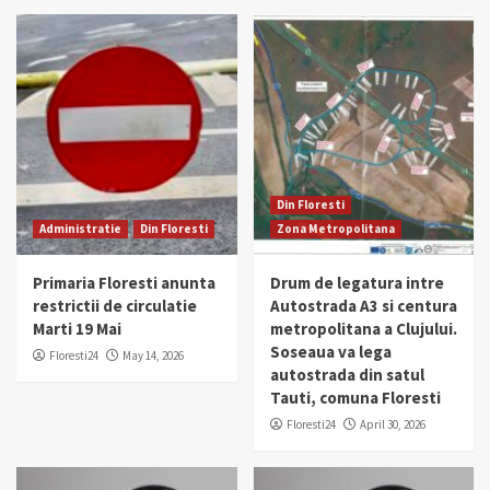
Din Floresti
Administratie
Din Floresti
Zona Metropolitana
Primaria Floresti anunta
Drum de legatura intre
restrictii de circulatie
Autostrada A3 si centura
Marti 19 Mai
metropolitana a Clujului.
Soseaua va lega
Floresti24
May 14, 2026
autostrada din satul
Tauti, comuna Floresti
Floresti24
April 30, 2026