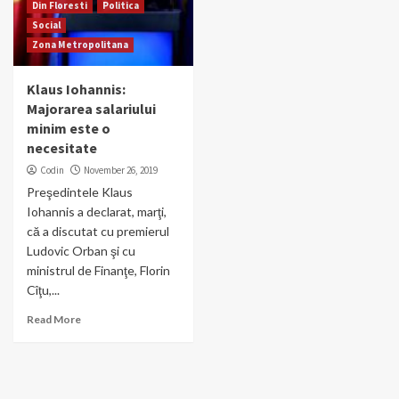
Din Floresti
Politica
Social
Zona Metropolitana
Klaus Iohannis:
Majorarea salariului
minim este o
necesitate
Codin
November 26, 2019
Preşedintele Klaus
Iohannis a declarat, marţi,
că a discutat cu premierul
Ludovic Orban şi cu
ministrul de Finanţe, Florin
Cîţu,...
Read More