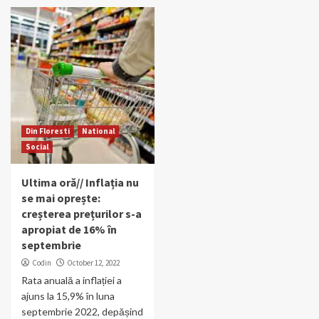
Din Floresti
National
Social
Ultima oră// Inflația nu
se mai oprește:
creșterea prețurilor s-a
apropiat de 16% în
septembrie
Codin
October 12, 2022
Rata anuală a inflației a
ajuns la 15,9% în luna
septembrie 2022, depășind