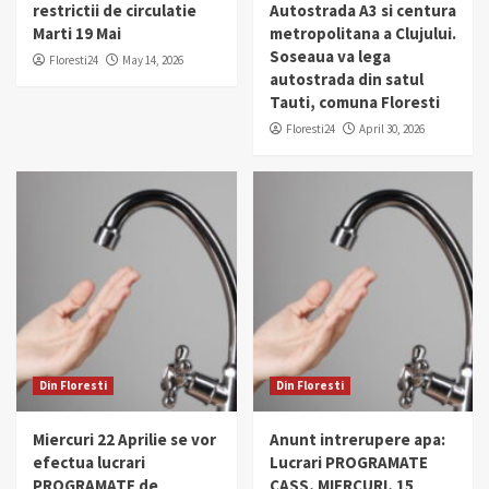
restrictii de circulatie
Autostrada A3 si centura
Marti 19 Mai
metropolitana a Clujului.
Soseaua va lega
Floresti24
May 14, 2026
autostrada din satul
Tauti, comuna Floresti
Floresti24
April 30, 2026
Din Floresti
Din Floresti
Miercuri 22 Aprilie se vor
Anunt intrerupere apa:
efectua lucrari
Lucrari PROGRAMATE
PROGRAMATE de
CASS, MIERCURI, 15