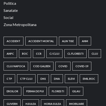
Politica
Sanatate
Social
Zona Metropolitana
ACCIDENT
ACCIDENT MORTAL
ALIN TISE
ANM
ANPC
BOC
CCR
CJ CLUJ
CL FLORESTI
CLUJ
CLUJ NAPOCA
COD GALBEN
COVID
COVID-19
CTP
CTP CLUJ
DN1
DNA
ELEVI
EMIL BOC
EROILOR
FERMA DE PUI
FLORESTI
GILAU
GUVERN
H.SULEA
HORIA SULEA
IMOBILIARE