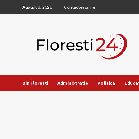
Skip
August 8, 2026
Contacteaza-ne
to
content
Din Floresti
Administratie
Politica
Educa