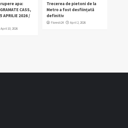
erupere apa:
Trecerea de pietoni de la
OGRAMATE CASS,
Metro a fost desființată
5 APRILIE 2026 /
definitiv
Floresti24
April 2, 2026
April 10, 2026