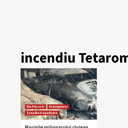
incendiu Tetaro
Din Floresti
Evenimente
Zona Metropolitana
Mașinile milionarului clujean