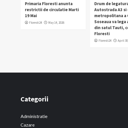
Primaria Floresti anunta
Drum de legatura
restrictii de circulatie Marti
Autostrada A3 si
19 Mai
metropolitana a C
Soseaua va lega
Floresti24
May 14, 2026
din satul Tauti,
Floresti
Floresti24
April 30
Categorii
Administratie
Cazare