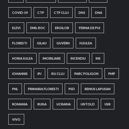
COVID-19
CTP
CTP CLUJ
DN1
DNA
ELEVI
EMIL BOC
EROILOR
FERMA DE PUI
FLORESTI
GILAU
GUVERN
H.SULEA
HORIA SULEA
IMOBILIARE
INCENDIU
INS
IOHANNIS
IPJ
ISU CLUJ
PARC POLIGON
PMP
PNL
PRIMARIA FLORESTI
PSD
REMUS LAPUSAN
ROMANIA
RUSIA
UCRAINA
UNTOLD
USR
VIVO