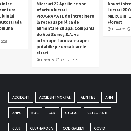
 intre
Miercuri 22 Aprilie se vor
Anunt intr
 centura
efectua lucrari
Lucrari PR
lujului.
PROGRAMATE de intretinere
MIERCURI, 1
 autostrada
la reteaua publica de
Floresti
 comuna
alimentare cu apa. Compania
Floresti24
de Apă Someș S.A. va
întrerupe furnizarea apei
, 2026
potabile pe urmatoarele
strazi.
Floresti24
April 21, 2026
ACCIDENT
ACCIDENT MORTAL
ALIN TISE
ANM
ANPC
BOC
CCR
CJ CLUJ
CL FLORESTI
CLUJ
CLUJ NAPOCA
COD GALBEN
COVID