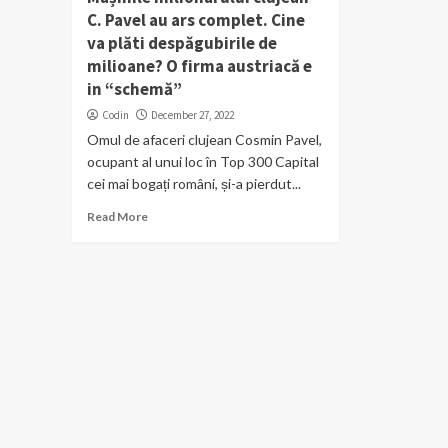
C. Pavel au ars complet. Cine
va plăti despăgubirile de
milioane? O firma austriacă e
in “schemă”
Codin
December 27, 2022
Omul de afaceri clujean Cosmin Pavel,
ocupant al unui loc în Top 300 Capital
cei mai bogați români, și-a pierdut...
Read More