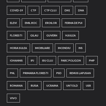
COVID-19
CTP
CTP CLUJ
DN1
DNA
ELEVI
EMIL BOC
EROILOR
FERMA DE PUI
FLORESTI
GILAU
GUVERN
H.SULEA
HORIA SULEA
IMOBILIARE
INCENDIU
INS
IOHANNIS
IPJ
ISU CLUJ
PARC POLIGON
PMP
PNL
PRIMARIA FLORESTI
PSD
REMUS LAPUSAN
ROMANIA
RUSIA
UCRAINA
UNTOLD
USR
VIVO