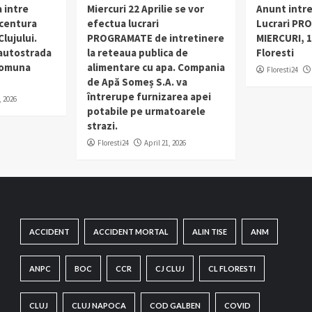
 intre
Miercuri 22 Aprilie se vor
Anunt intr
 centura
efectua lucrari
Lucrari PR
lujului.
PROGRAMATE de intretinere
MIERCURI, 1
 autostrada
la reteaua publica de
Floresti
 comuna
alimentare cu apa. Compania
Floresti24
de Apă Someș S.A. va
întrerupe furnizarea apei
, 2026
potabile pe urmatoarele
strazi.
Floresti24
April 21, 2026
ACCIDENT
ACCIDENT MORTAL
ALIN TISE
ANM
ANPC
BOC
CCR
CJ CLUJ
CL FLORESTI
CLUJ
CLUJ NAPOCA
COD GALBEN
COVID