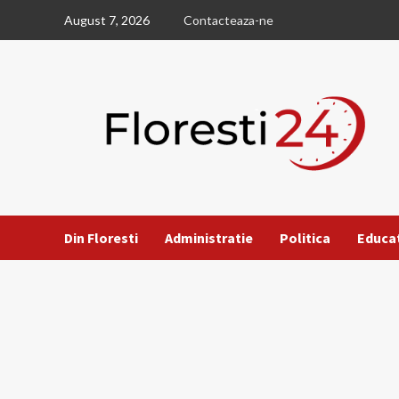
Skip
August 7, 2026
Contacteaza-ne
to
content
Din Floresti
Administratie
Politica
Educa