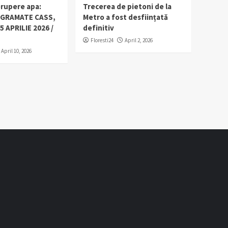
erupere apa:
Trecerea de pietoni de la
OGRAMATE CASS,
Metro a fost desființată
5 APRILIE 2026 /
definitiv
Floresti24
April 2, 2026
April 10, 2026