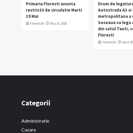
Primaria Floresti anunta
Drum de legatura
restrictii de circulatie Marti
Autostrada A3 si
19 Mai
metropolitana a C
Soseaua va lega
Floresti24
May 14, 2026
din satul Tauti,
Floresti
Floresti24
April 30
Categorii
Administratie
Cazare