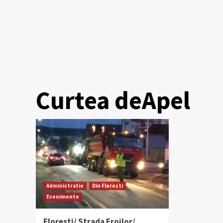
Curtea deApel
Administratie
Din Floresti
Evenimente
Floresti/ Strada Eroilor/