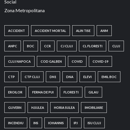
Social
Zona Metropolitana
ACCIDENT
ACCIDENT MORTAL
ALIN TISE
ANM
ANPC
BOC
CCR
CJ CLUJ
CL FLORESTI
CLUJ
CLUJ NAPOCA
COD GALBEN
COVID
COVID-19
CTP
CTP CLUJ
DN1
DNA
ELEVI
EMIL BOC
EROILOR
FERMA DE PUI
FLORESTI
GILAU
GUVERN
H.SULEA
HORIA SULEA
IMOBILIARE
INCENDIU
INS
IOHANNIS
IPJ
ISU CLUJ