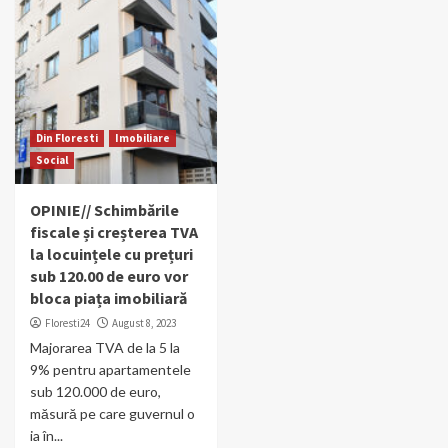
Din Floresti
Imobiliare
Social
OPINIE// Schimbările
fiscale și creșterea TVA
la locuințele cu prețuri
sub 120.00 de euro vor
bloca piața imobiliară
Floresti24
August 8, 2023
Majorarea TVA de la 5 la
9% pentru apartamentele
sub 120.000 de euro,
măsură pe care guvernul o
ia în...