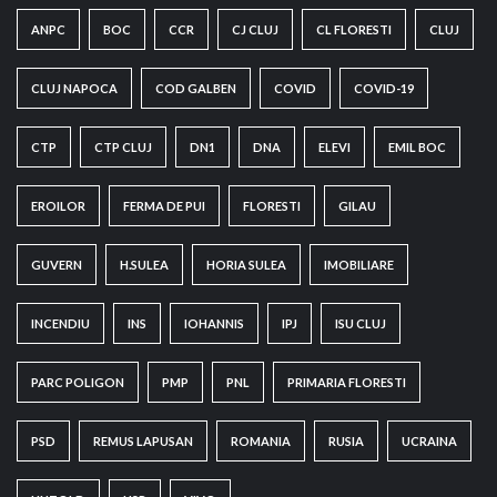
ANPC
BOC
CCR
CJ CLUJ
CL FLORESTI
CLUJ
CLUJ NAPOCA
COD GALBEN
COVID
COVID-19
CTP
CTP CLUJ
DN1
DNA
ELEVI
EMIL BOC
EROILOR
FERMA DE PUI
FLORESTI
GILAU
GUVERN
H.SULEA
HORIA SULEA
IMOBILIARE
INCENDIU
INS
IOHANNIS
IPJ
ISU CLUJ
PARC POLIGON
PMP
PNL
PRIMARIA FLORESTI
PSD
REMUS LAPUSAN
ROMANIA
RUSIA
UCRAINA