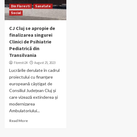
Din Floresti
Sanatate
Social
CJ Cluj se apropie de
finalizarea singurei
Clinici de Psihiatrie
Pediatrică din
Transilvania
Floresti24
August 25, 2023
Lucrările derulate în cadrul
proiectului cu finanțare
europeană câștigat de
Consiliul Județean Cluj și
care vizează extinderea și
modernizarea
Ambulatoriului...
Read More