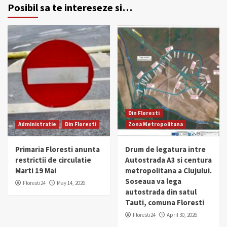
Posibil sa te intereseze si…
Din Floresti
Administratie
Din Floresti
Zona Metropolitana
Primaria Floresti anunta
Drum de legatura intre
restrictii de circulatie
Autostrada A3 si centura
Marti 19 Mai
metropolitana a Clujului.
Soseaua va lega
Floresti24
May 14, 2026
autostrada din satul
Tauti, comuna Floresti
Floresti24
April 30, 2026