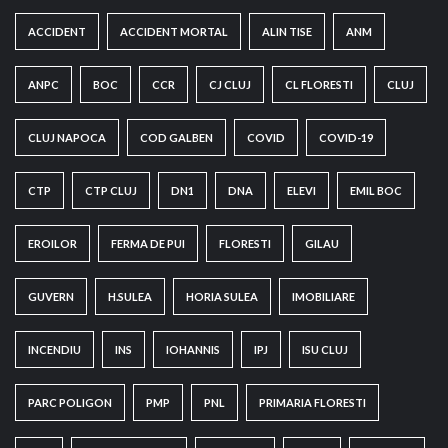
ACCIDENT
ACCIDENT MORTAL
ALIN TISE
ANM
ANPC
BOC
CCR
CJ CLUJ
CL FLORESTI
CLUJ
CLUJ NAPOCA
COD GALBEN
COVID
COVID-19
CTP
CTP CLUJ
DN1
DNA
ELEVI
EMIL BOC
EROILOR
FERMA DE PUI
FLORESTI
GILAU
GUVERN
H.SULEA
HORIA SULEA
IMOBILIARE
INCENDIU
INS
IOHANNIS
IPJ
ISU CLUJ
PARC POLIGON
PMP
PNL
PRIMARIA FLORESTI