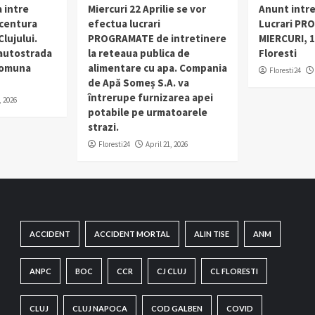
 intre
Miercuri 22 Aprilie se vor
Anunt intr
 centura
efectua lucrari
Lucrari PR
lujului.
PROGRAMATE de intretinere
MIERCURI, 1
 autostrada
la reteaua publica de
Floresti
 comuna
alimentare cu apa. Compania
Floresti24
de Apă Someș S.A. va
întrerupe furnizarea apei
, 2026
potabile pe urmatoarele
strazi.
Floresti24
April 21, 2026
ACCIDENT
ACCIDENT MORTAL
ALIN TISE
ANM
ANPC
BOC
CCR
CJ CLUJ
CL FLORESTI
CLUJ
CLUJ NAPOCA
COD GALBEN
COVID