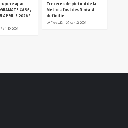
erupere apa:
Trecerea de pietoni de la
OGRAMATE CASS,
Metro a fost desființată
5 APRILIE 2026 /
definitiv
Floresti24
April 2, 2026
April 10, 2026