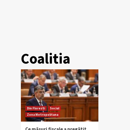
Coalitia
Din Floresti
Social
Zona Metropolitana
Ce măsuri fiscale a pregătit