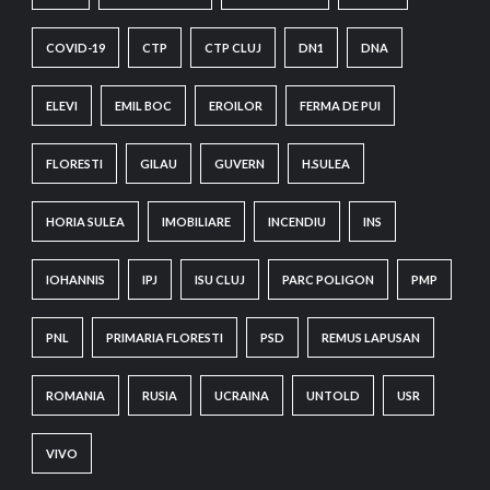
COVID-19
CTP
CTP CLUJ
DN1
DNA
ELEVI
EMIL BOC
EROILOR
FERMA DE PUI
FLORESTI
GILAU
GUVERN
H.SULEA
HORIA SULEA
IMOBILIARE
INCENDIU
INS
IOHANNIS
IPJ
ISU CLUJ
PARC POLIGON
PMP
PNL
PRIMARIA FLORESTI
PSD
REMUS LAPUSAN
ROMANIA
RUSIA
UCRAINA
UNTOLD
USR
VIVO