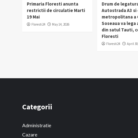
Primaria Floresti anunta
Drum de legatura
restrictii de circulatie Marti
Autostrada A3 si
19 Mai
metropolitana a C
Soseaua va lega
Floresti24
May 14, 2026
din satul Tauti,
Floresti
Floresti24
April 30
Categorii
Administratie
Cazare