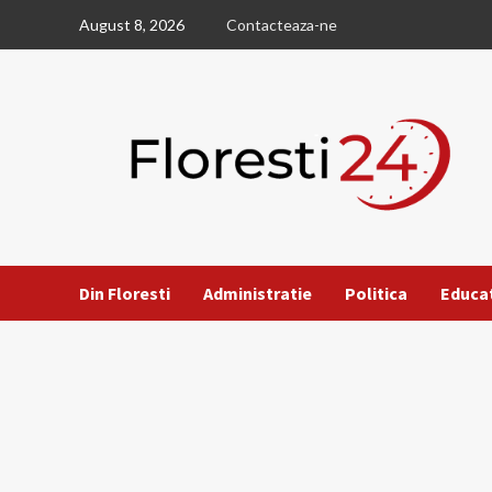
Skip
August 8, 2026
Contacteaza-ne
to
content
Din Floresti
Administratie
Politica
Educa