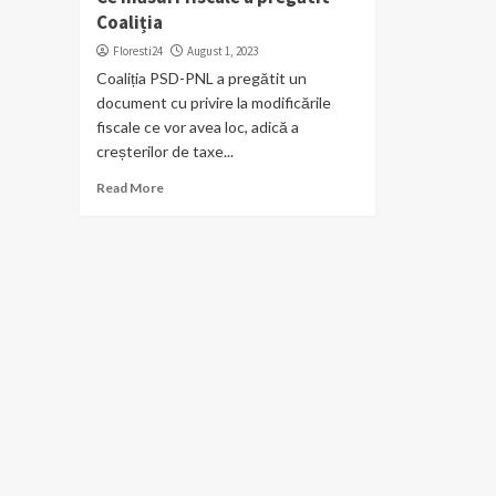
Coaliția
Floresti24
August 1, 2023
Coaliția PSD-PNL a pregătit un
document cu privire la modificările
fiscale ce vor avea loc, adică a
creșterilor de taxe...
Read More