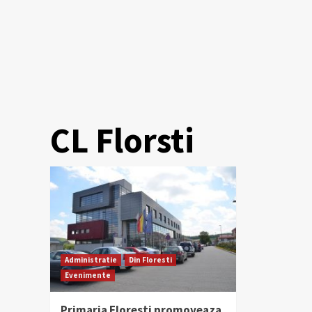
CL Florsti
Administratie
Din Floresti
Evenimente
Primaria Floresti promoveaza