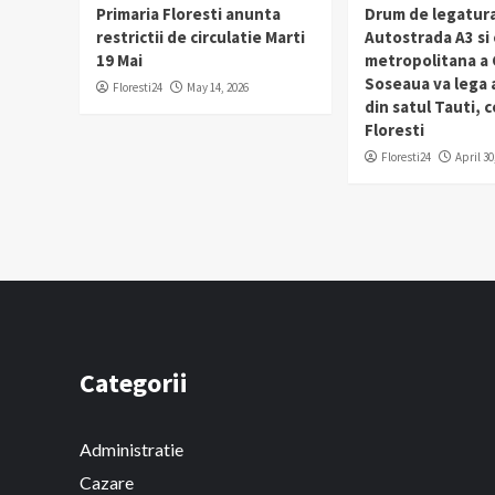
Primaria Floresti anunta
Drum de legatura
restrictii de circulatie Marti
Autostrada A3 si
19 Mai
metropolitana a C
Soseaua va lega
Floresti24
May 14, 2026
din satul Tauti,
Floresti
Floresti24
April 30
Categorii
Administratie
Cazare