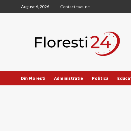
Skip
August 6, 2026
Contacteaza-ne
to
content
Din Floresti
Administratie
Politica
Educa