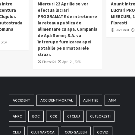
 intre
Miercuri 22 Aprilie se vor
Anunt intr
 centura
efectua lucrari
Lucrari PR
lujului.
PROGRAMATE de intretinere
MIERCURI, 1
 autostrada
la reteaua publica de
Floresti
 comuna
alimentare cu apa. Compania
Floresti24
de Apă Someș S.A. va
întrerupe furnizarea apei
, 2026
potabile pe urmatoarele
strazi.
Floresti24
April 21, 2026
ACCIDENT
ACCIDENT MORTAL
ALIN TISE
ANM
ANPC
BOC
CCR
CJ CLUJ
CL FLORESTI
CLUJ
CLUJ NAPOCA
COD GALBEN
COVID