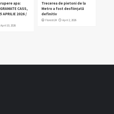
erupere apa:
Trecerea de pietoni de la
OGRAMATE CASS,
Metro a fost desființată
5 APRILIE 2026 /
definitiv
Floresti24
April 2, 2026
April 10, 2026