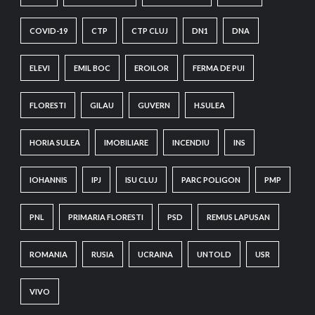
COVID-19
CTP
CTP CLUJ
DN1
DNA
ELEVI
EMIL BOC
EROILOR
FERMA DE PUI
FLORESTI
GILAU
GUVERN
H.SULEA
HORIA SULEA
IMOBILIARE
INCENDIU
INS
IOHANNIS
IPJ
ISU CLUJ
PARC POLIGON
PMP
PNL
PRIMARIA FLORESTI
PSD
REMUS LAPUSAN
ROMANIA
RUSIA
UCRAINA
UNTOLD
USR
VIVO