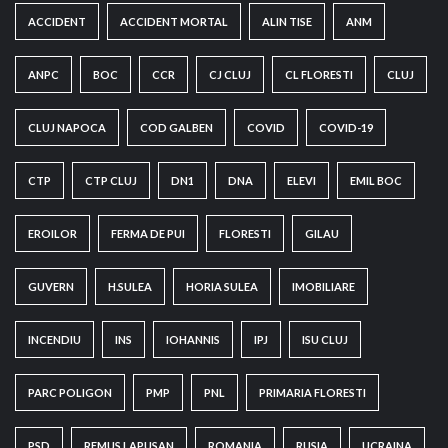
ACCIDENT
ACCIDENT MORTAL
ALIN TISE
ANM
ANPC
BOC
CCR
CJ CLUJ
CL FLORESTI
CLUJ
CLUJ NAPOCA
COD GALBEN
COVID
COVID-19
CTP
CTP CLUJ
DN1
DNA
ELEVI
EMIL BOC
EROILOR
FERMA DE PUI
FLORESTI
GILAU
GUVERN
H.SULEA
HORIA SULEA
IMOBILIARE
INCENDIU
INS
IOHANNIS
IPJ
ISU CLUJ
PARC POLIGON
PMP
PNL
PRIMARIA FLORESTI
PSD
REMUS LAPUSAN
ROMANIA
RUSIA
UCRAINA