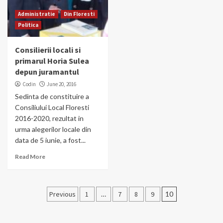
Administratie
Din Floresti
Politica
Consilierii locali si
primarul Horia Sulea
depun juramantul
Codin
June 20, 2016
Sedinta de constituire a
Consiliului Local Floresti
2016-2020, rezultat in
urma alegerilor locale din
data de 5 iunie, a fost...
Read More
Posts
Previous
1
…
7
8
9
10
pagination