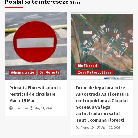
Posibil sa te intereseze si…
Din Floresti
Administratie
Din Floresti
Zona Metropolitana
Primaria Floresti anunta
Drum de legatura intre
restrictii de circulatie
Autostrada A3 si centura
Marti 19 Mai
metropolitana a Clujului.
Soseaua va lega
Floresti24
May 14, 2026
autostrada din satul
Tauti, comuna Floresti
Floresti24
April 30, 2026