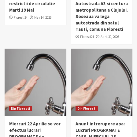
restrictii de circulatie
Autostrada A3 si centura
Marti 19 Mai
metropolitana a Clujului.
Soseaua va lega
Floresti24
May 14, 2026
autostrada din satul
Tauti, comuna Floresti
Floresti24
April 30, 2026
Din Floresti
Din Floresti
Miercuri 22 Aprilie se vor
Anunt intrerupere apa:
efectua lucrari
Lucrari PROGRAMATE
PROGRAMATE de
CASS, MIERCURI, 15