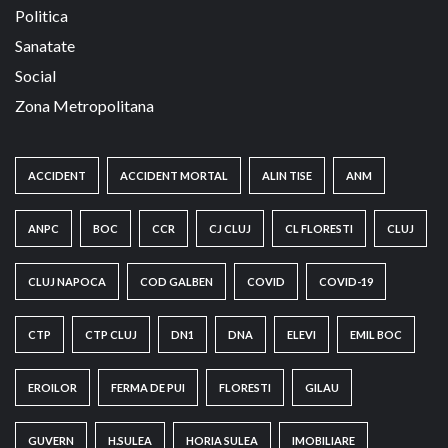
Politica
Sanatate
Social
Zona Metropolitana
ACCIDENT
ACCIDENT MORTAL
ALIN TISE
ANM
ANPC
BOC
CCR
CJ CLUJ
CL FLORESTI
CLUJ
CLUJ NAPOCA
COD GALBEN
COVID
COVID-19
CTP
CTP CLUJ
DN1
DNA
ELEVI
EMIL BOC
EROILOR
FERMA DE PUI
FLORESTI
GILAU
GUVERN
H.SULEA
HORIA SULEA
IMOBILIARE